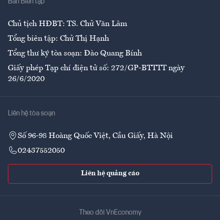
Ban Biên tập
Ẩm thực
Chủ tịch HĐBT: TS. Chử Văn Lâm
Tổng biên tập: Chử Thị Hạnh
Tổng thư ký tòa soạn: Đào Quang Bính
Giấy phép Tạp chí điện tử số: 272/GP-BTTTT ngày
26/6/2020
Liên hệ tòa soạn
Số 96-98 Hoàng Quốc Việt, Cầu Giấy, Hà Nội
02437552050
Liên hệ quảng cáo
Theo dõi VnEconomy