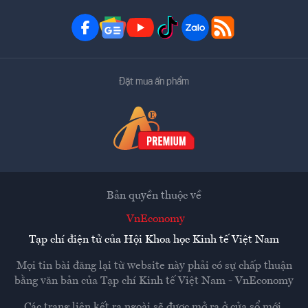
Đặt mua ấn phẩm
Bản quyền thuộc về
VnEconomy
Tạp chí điện tử của Hội Khoa học Kinh tế Việt Nam
Mọi tin bài đăng lại từ website này phải có sự chấp thuận
bằng văn bản của
Tạp chí Kinh tế Việt Nam - VnEconomy
Các trang liên kết ra ngoài sẽ được mở ra ở cửa sổ mới.