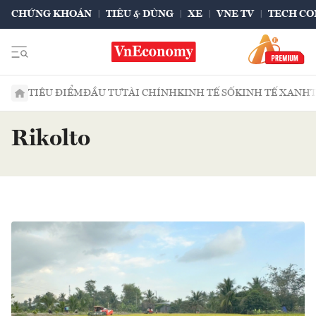
CHỨNG KHOÁN
TIÊU & DÙNG
XE
VNE TV
TECH CO
TIÊU ĐIỂM
ĐẦU TƯ
TÀI CHÍNH
KINH TẾ SỐ
KINH TẾ XANH
Rikolto