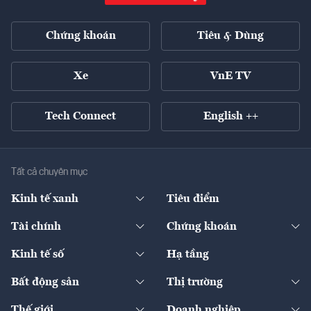
Chứng khoán
Tiêu & Dùng
Xe
VnE TV
Tech Connect
English ++
Tất cả chuyên mục
Kinh tế xanh
Tiêu điểm
Chuyển động xanh
Tài chính
Chứng khoán
Pháp lý
Ngân hàng
Doanh nghiệp niêm yết
Kinh tế số
Hạ tầng
Thương hiệu xanh
Thị trường vốn
Thị trường
Sản phẩm - Thị trường
Bất động sản
Thị trường
Diễn đàn
Thuế
Đầu tư
Tài sản số
Chính sách
Xuất nhập khẩu
Thế giới
Doanh nghiệp