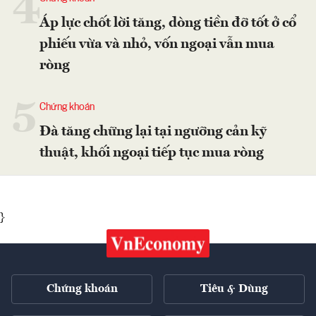
4
Áp lực chốt lời tăng, dòng tiền đỡ tốt ở cổ
phiếu vừa và nhỏ, vốn ngoại vẫn mua
ròng
5
Chứng khoán
Đà tăng chững lại tại ngưỡng cản kỹ
thuật, khối ngoại tiếp tục mua ròng
}
Chứng khoán
Tiêu & Dùng