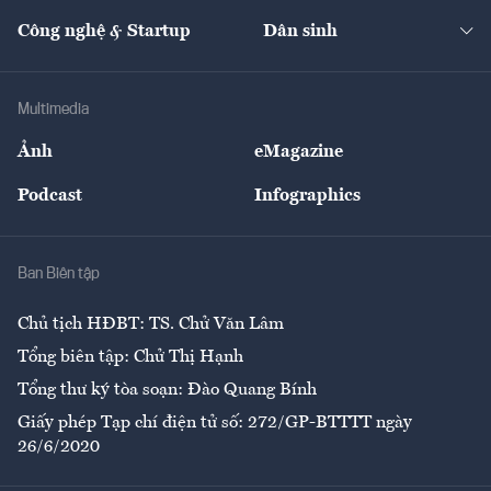
Kinh doanh
Kết nối
Tạp chí kinh tế Việt Nam
eMagazine
Nhà đầu tư
Du lịch
Công nghệ & Startup
Dân sinh
Tư vấn
Nông sản
Doanh nhân
Tư vấn Tiêu & Dùng
Infographics
Hạ tầng
Sức khỏe
Khung pháp lý
Doanh nghiệp
Địa phương
Thị trường
Bảo hiểm
Multimedia
Sự kiện
Nhân lực
Ảnh
eMagazine
Đẹp +
An sinh
Podcast
Infographics
Giải trí
Y tế
Nhà
Ban Biên tập
Ẩm thực
Chủ tịch HĐBT: TS. Chử Văn Lâm
Tổng biên tập: Chử Thị Hạnh
Tổng thư ký tòa soạn: Đào Quang Bính
Giấy phép Tạp chí điện tử số: 272/GP-BTTTT ngày
26/6/2020