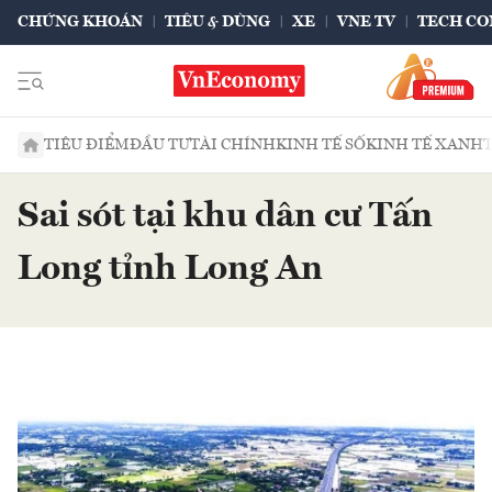
CHỨNG KHOÁN
TIÊU & DÙNG
XE
VNE TV
TECH CO
TIÊU ĐIỂM
ĐẦU TƯ
TÀI CHÍNH
KINH TẾ SỐ
KINH TẾ XANH
Sai sót tại khu dân cư Tấn
Long tỉnh Long An