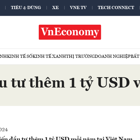
TIÊU & DÙNG
XE
VNE TV
TECH CONNECT
ÍNH
KINH TẾ SỐ
KINH TẾ XANH
THỊ TRƯỜNG
DOANH NGHIỆP
BẤT
 tư thêm 1 tỷ USD 
2024
ến đầu tư thêm 1 tỷ USD mỗi năm tại Việt Nam