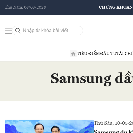
Thứ Năm, 06/08/2026
CHỨNG KHOÁN
TIÊU ĐIỂM
ĐẦU TƯ
TÀI CH
Samsung đầu
Thứ Sáu, 10-05-
Samsung dự ki