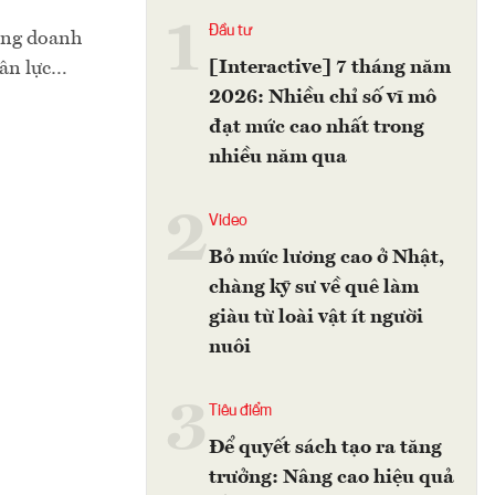
1
Đầu tư
ượng doanh
[Interactive] 7 tháng năm
hân lực…
2026: Nhiều chỉ số vĩ mô
đạt mức cao nhất trong
nhiều năm qua
2
Video
Bỏ mức lương cao ở Nhật,
chàng kỹ sư về quê làm
giàu từ loài vật ít người
nuôi
3
Tiêu điểm
Để quyết sách tạo ra tăng
trưởng: Nâng cao hiệu quả