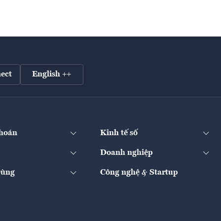
ect
English ++
hoán
Kinh tế số
Doanh nghiệp
Dùng
Công nghệ & Startup