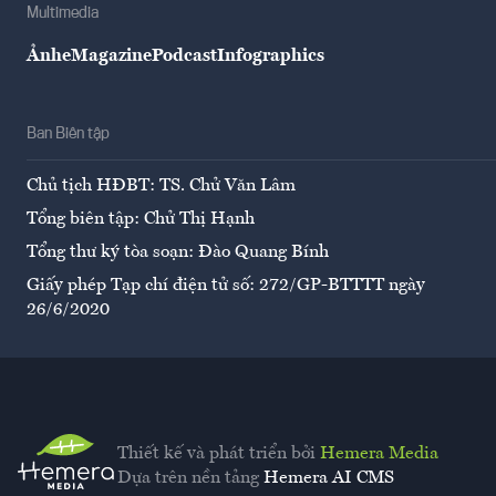
Multimedia
Ảnh
eMagazine
Podcast
Infographics
Ban Biên tập
Chủ tịch HĐBT: TS. Chử Văn Lâm
Tổng biên tập: Chử Thị Hạnh
Tổng thư ký tòa soạn: Đào Quang Bính
Giấy phép Tạp chí điện tử số: 272/GP-BTTTT ngày
26/6/2020
Thiết kế và phát triển bởi
Hemera Media
Dựa trên nền tảng
Hemera AI CMS