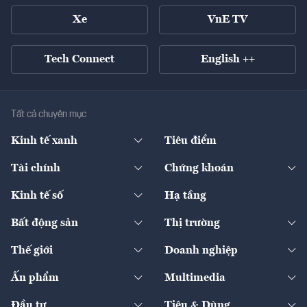
Xe
VnE TV
Tech Connect
English ++
Tất cả chuyên mục
Kinh tế xanh
Tiêu điểm
Chuyển động xanh
Tài chính
Chứng khoán
Pháp lý
Ngân hàng
Doanh nghiệp niêm yết
Kinh tế số
Hạ tầng
Thương hiệu xanh
Thị trường vốn
Thị trường
Sản phẩm - Thị trường
Bất động sản
Thị trường
Diễn đàn
Thuế
Đầu tư
Tài sản số
Chính sách
Xuất nhập khẩu
Thế giới
Doanh nghiệp
Bảo hiểm
Quốc tế
Dịch vụ số
Thị trường
Khung pháp lý
Kinh tế
Chuyển động
Ấn phẩm
Multimedia
Khung pháp lý
Start-up
Dự án
Công nghiệp
Chuyển động 24h
Đối thoại
The Guide
Video
Đầu tư
Tiêu & Dùng