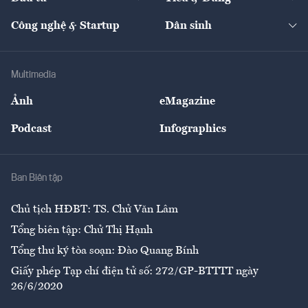
Quản trị số
Cafe BĐS
Thị trường
Kinh doanh
Kết nối
Tạp chí kinh tế Việt Nam
eMagazine
Nhà đầu tư
Du lịch
Công nghệ & Startup
Dân sinh
Tư vấn
Nông sản
Doanh nhân
Tư vấn Tiêu & Dùng
Infographics
Hạ tầng
Sức khỏe
Khung pháp lý
Doanh nghiệp
Địa phương
Thị trường
Bảo hiểm
Multimedia
Sự kiện
Nhân lực
Ảnh
eMagazine
Đẹp +
An sinh
Podcast
Infographics
Giải trí
Y tế
Nhà
Ban Biên tập
Ẩm thực
Chủ tịch HĐBT: TS. Chử Văn Lâm
Tổng biên tập: Chử Thị Hạnh
Tổng thư ký tòa soạn: Đào Quang Bính
Giấy phép Tạp chí điện tử số: 272/GP-BTTTT ngày
26/6/2020