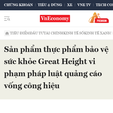
CHỨNG KHOÁN
TIÊU & DÙNG
XE
VNE TV
TECH CO
TIÊU ĐIỂM
ĐẦU TƯ
TÀI CHÍNH
KINH TẾ SỐ
KINH TẾ XANH
Sản phẩm thực phẩm bảo vệ
sức khỏe Great Height vi
phạm pháp luật quảng cáo
vống công hiệu