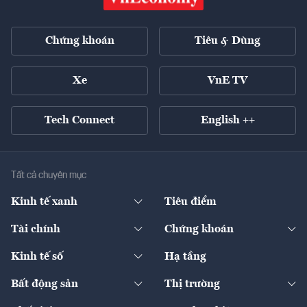
Chứng khoán
Tiêu & Dùng
Xe
VnE TV
Tech Connect
English ++
Tất cả chuyên mục
Kinh tế xanh
Tiêu điểm
Chuyển động xanh
Tài chính
Chứng khoán
Pháp lý
Ngân hàng
Doanh nghiệp niêm yết
Kinh tế số
Hạ tầng
Thương hiệu xanh
Thị trường vốn
Thị trường
Sản phẩm - Thị trường
Bất động sản
Thị trường
Diễn đàn
Thuế
Đầu tư
Tài sản số
Chính sách
Xuất nhập khẩu