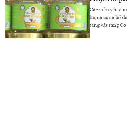
Các mẫu yến ch
lượng công bố đã
tang vật sang Cơ