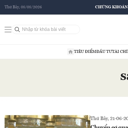
Thứ Bảy, 08/08/2026
CHỨNG KHOÁN
TIÊU ĐIỂM
ĐẦU TƯ
TÀI CH
s
Thứ Bảy, 21-06-2
Chuyển cơ quan