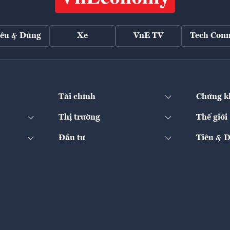
iêu & Dùng
Xe
VnE TV
Tech Conn
Tài chính
Chứng k
Thị trường
Thế giới
Đầu tư
Tiêu & 