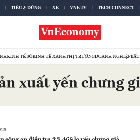
TIÊU & DÙNG
XE
VNE TV
TECH CONNECT
ÍNH
KINH TẾ SỐ
KINH TẾ XANH
THỊ TRƯỜNG
DOANH NGHIỆP
BẤT
ản xuất yến chưng g
025
 công an điều tra 23.468 lọ yến chưng giả