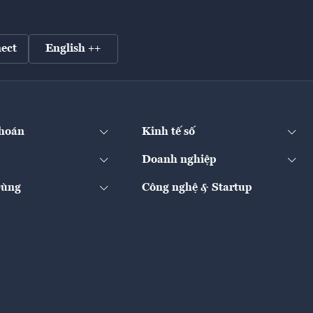
ect
English ++
hoán
Kinh tế số
Doanh nghiệp
Dùng
Công nghệ & Startup