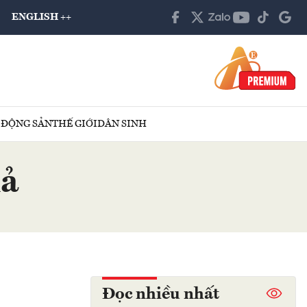
ENGLISH ++
 ĐỘNG SẢN
THẾ GIỚI
DÂN SINH
iả
Đọc nhiều nhất