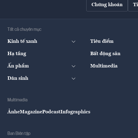
Chứng khoán
T
Tất cả chuyên mục
Kinh tế xanh
Tiêu điểm
Hạ tầng
Bất động sản
Ấn phẩm
Multimedia
Dân sinh
Multimedia
Ảnh
eMagazine
Podcast
Infographics
Ban Biên tập