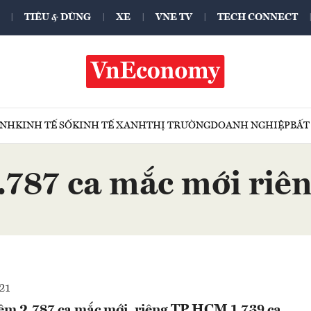
TIÊU & DÙNG
XE
VNE TV
TECH CONNECT
ÍNH
KINH TẾ SỐ
KINH TẾ XANH
THỊ TRƯỜNG
DOANH NGHIỆP
BẤT
.787 ca mắc mới riê
21
êm 2.787 ca mắc mới, riêng TP.HCM 1.739 ca