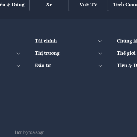
iêu & Dùng
Xe
VnE TV
Tech Conn
Tài chính
Chứng k
Thị trường
Thế giới
Đầu tư
Tiêu & 
Liên hệ tòa soạn