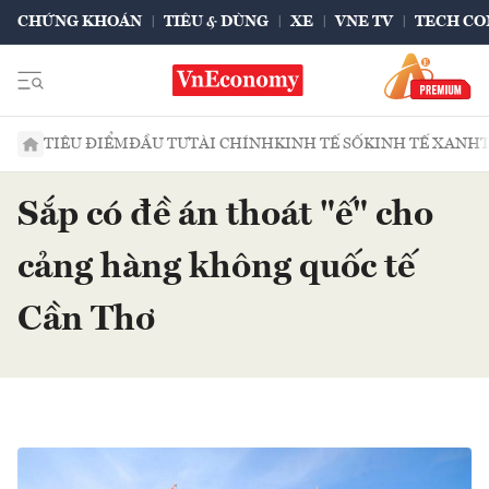
CHỨNG KHOÁN
TIÊU & DÙNG
XE
VNE TV
TECH CO
TIÊU ĐIỂM
ĐẦU TƯ
TÀI CHÍNH
KINH TẾ SỐ
KINH TẾ XANH
Sắp có đề án thoát "ế" cho
cảng hàng không quốc tế
Cần Thơ