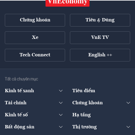
Chứng khoán
Tiêu & Dùng
Xe
VnE TV
Tech Connect
English ++
Tất cả chuyên mục
Kinh tế xanh
Tiêu điểm
Chuyển động xanh
Tài chính
Chứng khoán
Pháp lý
Ngân hàng
Doanh nghiệp niêm yết
Kinh tế số
Hạ tầng
Thương hiệu xanh
Thị trường vốn
Thị trường
Sản phẩm - Thị trường
Bất động sản
Thị trường
Diễn đàn
Thuế
Đầu tư
Tài sản số