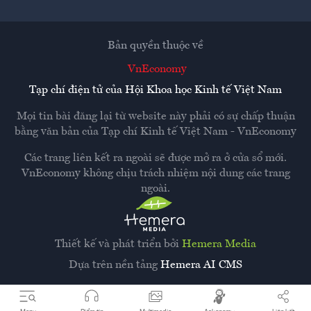
Bản quyền thuộc về
VnEconomy
Tạp chí điện tử của Hội Khoa học Kinh tế Việt Nam
Mọi tin bài đăng lại từ website này phải có sự chấp thuận
bằng văn bản của
Tạp chí Kinh tế Việt Nam - VnEconomy
Các trang liên kết ra ngoài sẽ được mở ra ở cửa sổ mới.
VnEconomy không chịu trách nhiệm nội dung các trang
ngoài.
Thiết kế và phát triển bởi
Hemera Media
Dựa trên nền tảng
Hemera AI CMS