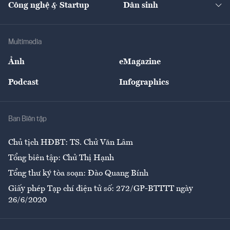
Công nghệ & Startup
Dân sinh
Tư vấn
Nông sản
Doanh nhân
Tư vấn Tiêu & Dùng
Infographics
Hạ tầng
Sức khỏe
Khung pháp lý
Doanh nghiệp
Địa phương
Thị trường
Bảo hiểm
Multimedia
Sự kiện
Nhân lực
Ảnh
eMagazine
Đẹp +
An sinh
Podcast
Infographics
Giải trí
Y tế
Nhà
Ban Biên tập
Ẩm thực
Chủ tịch HĐBT: TS. Chử Văn Lâm
Tổng biên tập: Chử Thị Hạnh
Tổng thư ký tòa soạn: Đào Quang Bính
Giấy phép Tạp chí điện tử số: 272/GP-BTTTT ngày
26/6/2020