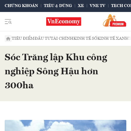
CHỨNG KHOÁN
TIÊU & DÙNG
XE
VNE TV
TECH CO
TIÊU ĐIỂM
ĐẦU TƯ
TÀI CHÍNH
KINH TẾ SỐ
KINH TẾ XANH
Sóc Trăng lập Khu công
nghiệp Sông Hậu hơn
300ha