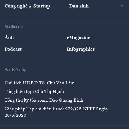
Tạp chí kinh tế Việt Nam
eMagazine
Nhà đầu tư
Du lịch
Công nghệ & Startup
Dân sinh
Tư vấn
Nông sản
Doanh nhân
Tư vấn Tiêu & Dùng
Infographics
Hạ tầng
Sức khỏe
Khung pháp lý
Doanh nghiệp
Địa phương
Thị trường
Bảo hiểm
Multimedia
Sự kiện
Nhân lực
Ảnh
eMagazine
Đẹp +
An sinh
Podcast
Infographics
Giải trí
Y tế
Nhà
Ban Biên tập
Ẩm thực
Chủ tịch HĐBT: TS. Chử Văn Lâm
Tổng biên tập: Chử Thị Hạnh
Tổng thư ký tòa soạn: Đào Quang Bính
Giấy phép Tạp chí điện tử số: 272/GP-BTTTT ngày
26/6/2020