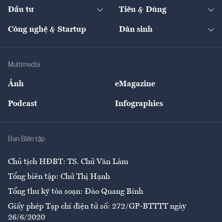
Chuyển động 24h
Đối thoại
The Guide
Video
Đầu tư
Tiêu & Dùng
Quản trị số
Cafe BĐS
Thị trường
Kinh doanh
Kết nối
Tạp chí kinh tế Việt Nam
eMagazine
Nhà đầu tư
Du lịch
Công nghệ & Startup
Dân sinh
Tư vấn
Nông sản
Doanh nhân
Tư vấn Tiêu & Dùng
Infographics
Hạ tầng
Sức khỏe
Khung pháp lý
Doanh nghiệp
Địa phương
Thị trường
Bảo hiểm
Multimedia
Sự kiện
Nhân lực
Ảnh
eMagazine
Đẹp +
An sinh
Podcast
Infographics
Giải trí
Y tế
Nhà
Ban Biên tập
Ẩm thực
Chủ tịch HĐBT: TS. Chử Văn Lâm
Tổng biên tập: Chử Thị Hạnh
Tổng thư ký tòa soạn: Đào Quang Bính
Giấy phép Tạp chí điện tử số: 272/GP-BTTTT ngày
26/6/2020