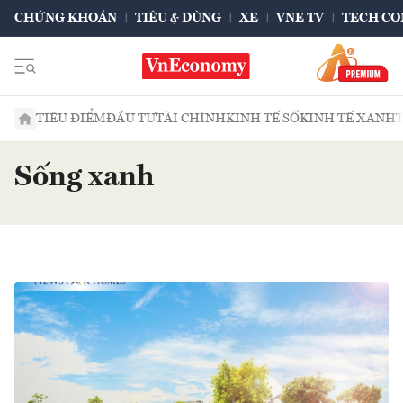
CHỨNG KHOÁN
TIÊU & DÙNG
XE
VNE TV
TECH CO
TIÊU ĐIỂM
ĐẦU TƯ
TÀI CHÍNH
KINH TẾ SỐ
KINH TẾ XANH
Sống xanh