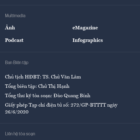
Hạ tầng
Sức khỏe
Khung pháp lý
Doanh nghiệp
Địa phương
Thị trường
Bảo hiểm
Multimedia
Sự kiện
Nhân lực
Ảnh
eMagazine
Đẹp +
An sinh
Podcast
Infographics
Giải trí
Y tế
Nhà
Ban Biên tập
Ẩm thực
Chủ tịch HĐBT: TS. Chử Văn Lâm
Tổng biên tập: Chử Thị Hạnh
Tổng thư ký tòa soạn: Đào Quang Bính
Giấy phép Tạp chí điện tử số: 272/GP-BTTTT ngày
26/6/2020
Liên hệ tòa soạn