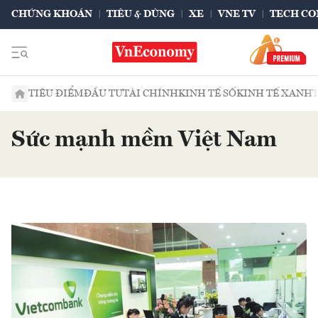
CHỨNG KHOÁN
TIÊU & DÙNG
XE
VNE TV
TECH CO
TIÊU ĐIỂM
ĐẦU TƯ
TÀI CHÍNH
KINH TẾ SỐ
KINH TẾ XANH
Sức mạnh mềm Việt Nam