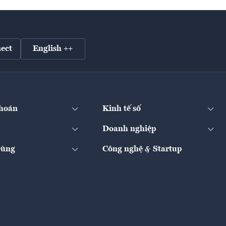
ect
English ++
hoán
Kinh tế số
Doanh nghiệp
Dùng
Công nghệ & Startup