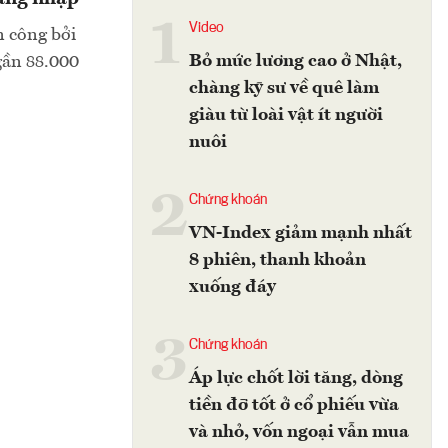
1
Video
n công bởi
Bỏ mức lương cao ở Nhật,
gần 88.000
chàng kỹ sư về quê làm
giàu từ loài vật ít người
nuôi
2
Chứng khoán
VN-Index giảm mạnh nhất
8 phiên, thanh khoản
xuống đáy
3
Chứng khoán
Áp lực chốt lời tăng, dòng
tiền đỡ tốt ở cổ phiếu vừa
và nhỏ, vốn ngoại vẫn mua