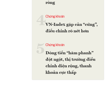
ròng
4
Chứng khoán
VN-Index gặp cản “cứng”,
điều chỉnh rõ nét hơn
5
Chứng khoán
Dòng tiền “hãm phanh”
đột ngột, thị trường điều
chỉnh diện rộng, thanh
khoản cực thấp