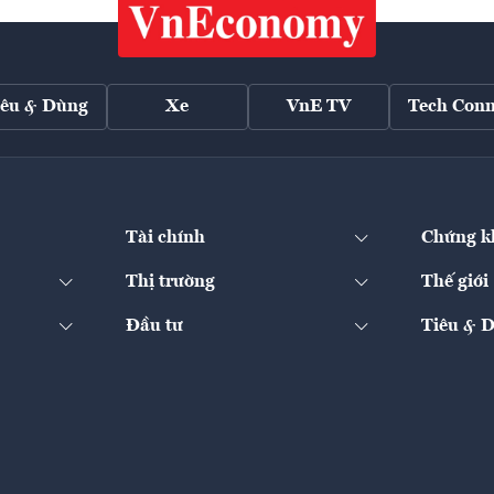
iêu & Dùng
Xe
VnE TV
Tech Conn
Tài chính
Chứng k
Thị trường
Thế giới
Đầu tư
Tiêu & 