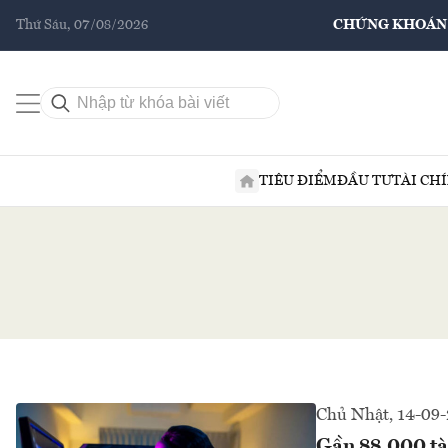
Thứ Sáu, 07/08/2026
CHỨNG KHOÁN
TIÊU ĐIỂM
ĐẦU TƯ
TÀI CH
Chủ Nhật, 14-09
Gần 88.000 tài