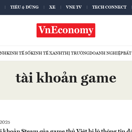
TIÊU & DÙNG
XE
VNE TV
TECH CONNECT
ÍNH
KINH TẾ SỐ
KINH TẾ XANH
THỊ TRƯỜNG
DOANH NGHIỆP
BẤT
tài khoản game
-2025
 khoản Steam của game thủ Việt bị lộ thông tin 