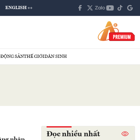
ENGLISH ++
 ĐỘNG SẢN
THẾ GIỚI
DÂN SINH
Đọc nhiều nhất
đăng nhập