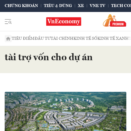
CHỨNG KHOÁN
TIÊU & DÙNG
XE
VNE TV
TECH CO
TIÊU ĐIỂM
ĐẦU TƯ
TÀI CHÍNH
KINH TẾ SỐ
KINH TẾ XANH
tài trợ vốn cho dự án