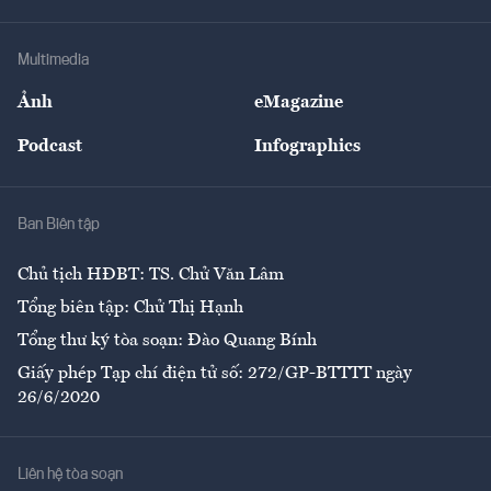
Hạ tầng
Sức khỏe
Khung pháp lý
Doanh nghiệp
Địa phương
Thị trường
Bảo hiểm
Multimedia
Sự kiện
Nhân lực
Ảnh
eMagazine
Đẹp +
An sinh
Podcast
Infographics
Giải trí
Y tế
Nhà
Ban Biên tập
Ẩm thực
Chủ tịch HĐBT: TS. Chử Văn Lâm
Tổng biên tập: Chử Thị Hạnh
Tổng thư ký tòa soạn: Đào Quang Bính
Giấy phép Tạp chí điện tử số: 272/GP-BTTTT ngày
26/6/2020
Liên hệ tòa soạn