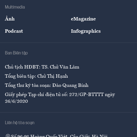
Địa phương
Thị trường
Bảo hiểm
Multimedia
Sự kiện
Nhân lực
Ảnh
eMagazine
Đẹp +
An sinh
Podcast
Infographics
Giải trí
Y tế
Nhà
Ban Biên tập
Ẩm thực
Chủ tịch HĐBT: TS. Chử Văn Lâm
Tổng biên tập: Chử Thị Hạnh
Tổng thư ký tòa soạn: Đào Quang Bính
Giấy phép Tạp chí điện tử số: 272/GP-BTTTT ngày
26/6/2020
Liên hệ tòa soạn
Số 96-98 Hoàng Quốc Việt, Cầu Giấy, Hà Nội