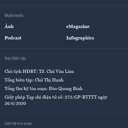
Hạ tầng
Sức khỏe
Khung pháp lý
Doanh nghiệp
Địa phương
Thị trường
Bảo hiểm
Multimedia
Sự kiện
Nhân lực
Ảnh
eMagazine
Đẹp +
An sinh
Podcast
Infographics
Giải trí
Y tế
Nhà
Ban Biên tập
Ẩm thực
Chủ tịch HĐBT: TS. Chử Văn Lâm
Tổng biên tập: Chử Thị Hạnh
Tổng thư ký tòa soạn: Đào Quang Bính
Giấy phép Tạp chí điện tử số: 272/GP-BTTTT ngày
26/6/2020
Liên hệ tòa soạn