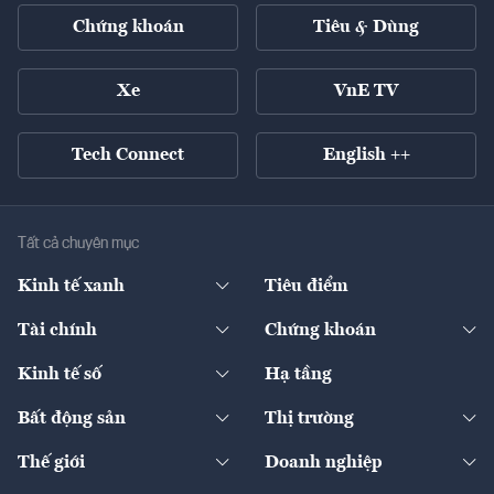
Chứng khoán
Tiêu & Dùng
Xe
VnE TV
Tech Connect
English ++
Tất cả chuyên mục
Kinh tế xanh
Tiêu điểm
Chuyển động xanh
Tài chính
Chứng khoán
Pháp lý
Ngân hàng
Doanh nghiệp niêm yết
Kinh tế số
Hạ tầng
Thương hiệu xanh
Thị trường vốn
Thị trường
Sản phẩm - Thị trường
Bất động sản
Thị trường
Diễn đàn
Thuế
Đầu tư
Tài sản số
Chính sách
Xuất nhập khẩu
Thế giới
Doanh nghiệp
Bảo hiểm
Quốc tế
Dịch vụ số
Thị trường
Khung pháp lý
Kinh tế
Chuyển động