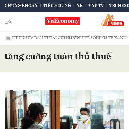
CHỨNG KHOÁN
TIÊU & DÙNG
XE
VNE TV
TECH CO
TIÊU ĐIỂM
ĐẦU TƯ
TÀI CHÍNH
KINH TẾ SỐ
KINH TẾ XANH
tăng cường tuân thủ thuế