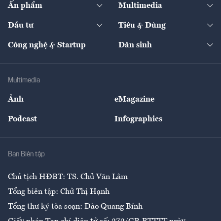
Ấn phẩm
Multimedia
Khung pháp lý
Start-up
Dự án
Công nghiệp
Chuyển động 24h
Đối thoại
The Guide
Video
Đầu tư
Tiêu & Dùng
Quản trị số
Cafe BĐS
Thị trường
Kinh doanh
Kết nối
Tạp chí kinh tế Việt Nam
eMagazine
Nhà đầu tư
Du lịch
Công nghệ & Startup
Dân sinh
Tư vấn
Nông sản
Doanh nhân
Tư vấn Tiêu & Dùng
Infographics
Hạ tầng
Sức khỏe
Khung pháp lý
Doanh nghiệp
Địa phương
Thị trường
Bảo hiểm
Multimedia
Sự kiện
Nhân lực
Ảnh
eMagazine
Đẹp +
An sinh
Podcast
Infographics
Giải trí
Y tế
Nhà
Ban Biên tập
Ẩm thực
Chủ tịch HĐBT: TS. Chử Văn Lâm
Tổng biên tập: Chử Thị Hạnh
Tổng thư ký tòa soạn: Đào Quang Bính