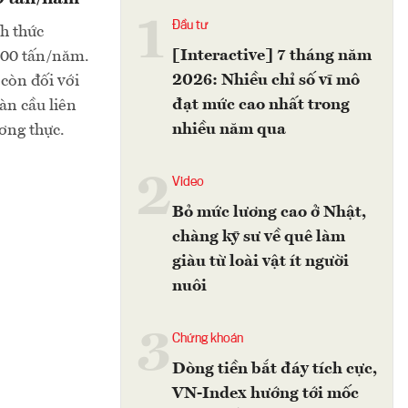
1
Đầu tư
h thức
[Interactive] 7 tháng năm
000 tấn/năm.
2026: Nhiều chỉ số vĩ mô
còn đối với
đạt mức cao nhất trong
àn cầu liên
nhiều năm qua
ương thực.
2
Video
Bỏ mức lương cao ở Nhật,
chàng kỹ sư về quê làm
giàu từ loài vật ít người
nuôi
3
Chứng khoán
Dòng tiền bắt đáy tích cực,
VN-Index hướng tới mốc