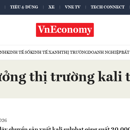
TIÊU & DÙNG
XE
VNE TV
TECH CONNECT
ÍNH
KINH TẾ SỐ
KINH TẾ XANH
THỊ TRƯỜNG
DOANH NGHIỆP
BẤT
ưởng thị trường kali 
026
ây chuyền sản xuất kali sulphat công suất 20.00