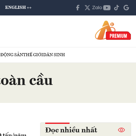
ENGLISH ++
 ĐỘNG SẢN
THẾ GIỚI
DÂN SINH
toàn cầu
Đọc nhiều nhất
0 tấn/năm