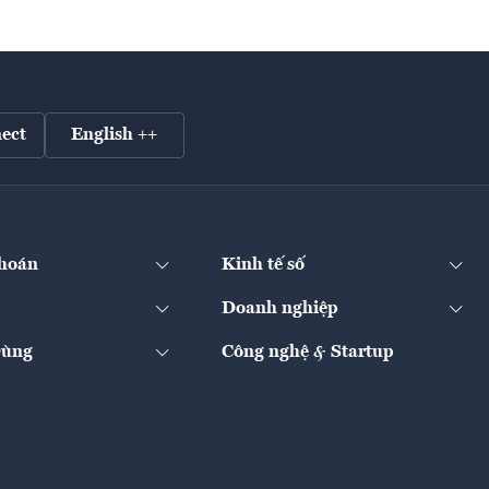
ect
English ++
hoán
Kinh tế số
Doanh nghiệp
Dùng
Công nghệ & Startup