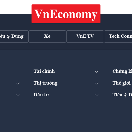
iêu & Dùng
Xe
VnE TV
Tech Conn
Tài chính
Chứng k
Thị trường
Thế giới
Đầu tư
Tiêu & 