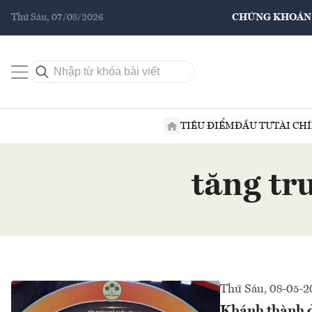
Thứ Sáu, 07/08/2026
CHỨNG KHOÁN
TIÊU ĐIỂM
ĐẦU TƯ
TÀI CH
tăng tr
Thứ Sáu, 08-05-2
Khánh thành d