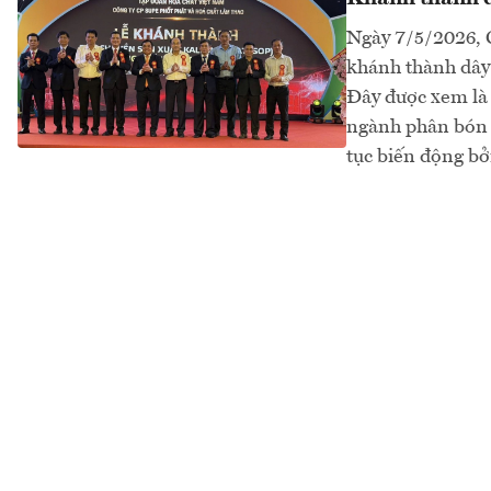
Ngày 7/5/2026, 
khánh thành dây 
Đây được xem là
ngành phân bón V
tục biến động bởi