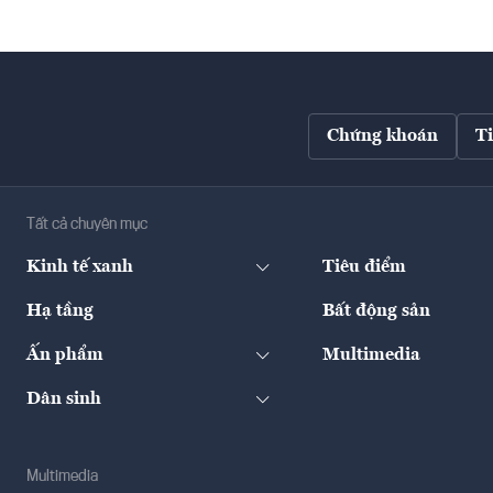
Chứng khoán
T
Tất cả chuyên mục
Kinh tế xanh
Tiêu điểm
Hạ tầng
Bất động sản
Ấn phẩm
Multimedia
Dân sinh
Multimedia