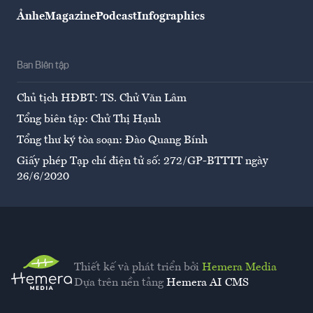
Ảnh
eMagazine
Podcast
Infographics
Ban Biên tập
Chủ tịch HĐBT: TS. Chử Văn Lâm
Tổng biên tập: Chử Thị Hạnh
Tổng thư ký tòa soạn: Đào Quang Bính
Giấy phép Tạp chí điện tử số: 272/GP-BTTTT ngày
26/6/2020
Thiết kế và phát triển bởi
Hemera Media
Dựa trên nền tảng
Hemera AI CMS