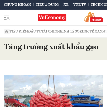
CHỨNG KHOÁN
TIÊU & DÙNG
XE
VNE TV
TECH CO
TIÊU ĐIỂM
ĐẦU TƯ
TÀI CHÍNH
KINH TẾ SỐ
KINH TẾ XANH
Tăng trưởng xuất khẩu gạo