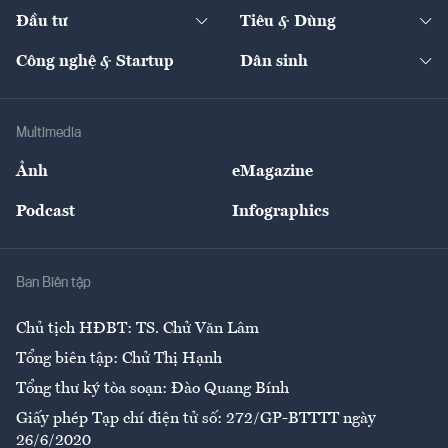
Chuyển động 24h
Đối thoại
The Guide
Video
Đầu tư
Tiêu & Dùng
Quản trị số
Cafe BĐS
Thị trường
Kinh doanh
Kết nối
Tạp chí kinh tế Việt Nam
eMagazine
Nhà đầu tư
Du lịch
Công nghệ & Startup
Dân sinh
Tư vấn
Nông sản
Doanh nhân
Tư vấn Tiêu & Dùng
Infographics
Hạ tầng
Sức khỏe
Khung pháp lý
Doanh nghiệp
Địa phương
Thị trường
Bảo hiểm
Multimedia
Sự kiện
Nhân lực
Ảnh
eMagazine
Đẹp +
An sinh
Podcast
Infographics
Giải trí
Y tế
Nhà
Ban Biên tập
Ẩm thực
Chủ tịch HĐBT: TS. Chử Văn Lâm
Tổng biên tập: Chử Thị Hạnh
Tổng thư ký tòa soạn: Đào Quang Bính
Giấy phép Tạp chí điện tử số: 272/GP-BTTTT ngày
26/6/2020