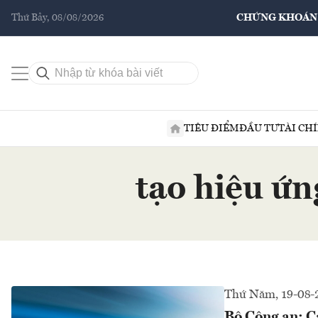
Thứ Bảy, 08/08/2026
CHỨNG KHOÁN
TIÊU ĐIỂM
ĐẦU TƯ
TÀI CH
tạo hiệu ứn
Thứ Năm, 19-08-
Bộ Công an: Cá