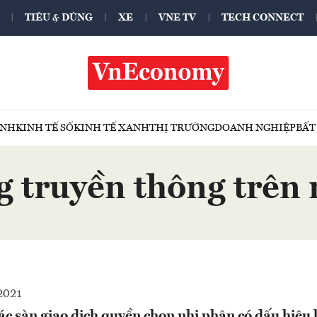
TIÊU & DÙNG
XE
VNE TV
TECH CONNECT
ÍNH
KINH TẾ SỐ
KINH TẾ XANH
THỊ TRƯỜNG
DOANH NGHIỆP
BẤT
g truyền thông trên
2021
c sàn giao dịch quyền chọn nhị phân có dấu hiệu 