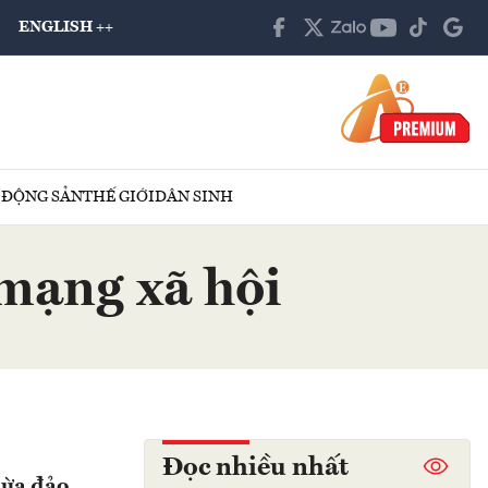
ENGLISH ++
 ĐỘNG SẢN
THẾ GIỚI
DÂN SINH
 mạng xã hội
Đọc nhiều nhất
lừa đảo