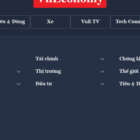
iêu & Dùng
Xe
VnE TV
Tech Conn
Tài chính
Chứng k
Thị trường
Thế giới
Đầu tư
Tiêu & 