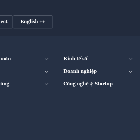
ect
English ++
hoán
Kinh tế số
Doanh nghiệp
Dùng
Công nghệ & Startup