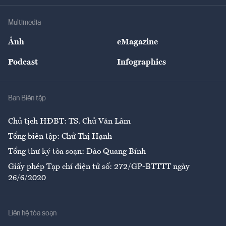
Khung pháp lý
Doanh nghiệp
Địa phương
Thị trường
Bảo hiểm
Multimedia
Sự kiện
Nhân lực
Ảnh
eMagazine
Đẹp +
An sinh
Podcast
Infographics
Giải trí
Y tế
Nhà
Ban Biên tập
Ẩm thực
Chủ tịch HĐBT: TS. Chử Văn Lâm
Tổng biên tập: Chử Thị Hạnh
Tổng thư ký tòa soạn: Đào Quang Bính
Giấy phép Tạp chí điện tử số: 272/GP-BTTTT ngày
26/6/2020
Liên hệ tòa soạn