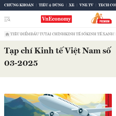
CHỨNG KHOÁN
TIÊU & DÙNG
XE
VNE TV
TECH CO
TIÊU ĐIỂM
ĐẦU TƯ
TÀI CHÍNH
KINH TẾ SỐ
KINH TẾ XANH
Tạp chí Kinh tế Việt Nam số
03-2025