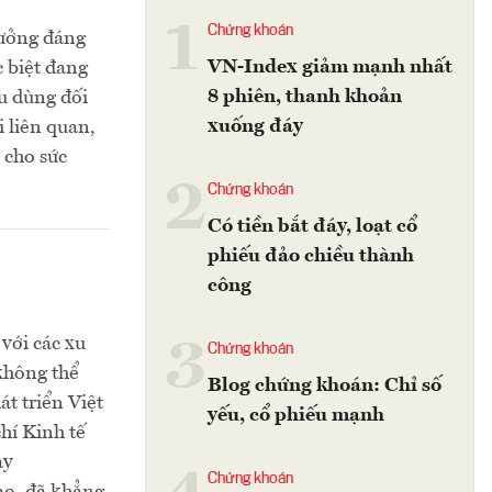
1
Chứng khoán
hưởng đáng
VN-Index giảm mạnh nhất
c biệt đang
8 phiên, thanh khoản
êu dùng đối
xuống đáy
i liên quan,
 cho sức
2
Chứng khoán
Có tiền bắt đáy, loạt cổ
phiếu đảo chiều thành
công
với các xu
3
Chứng khoán
không thể
Blog chứng khoán: Chỉ số
át triển Việt
yếu, cổ phiếu mạnh
hí Kinh tế
ày
Chứng khoán