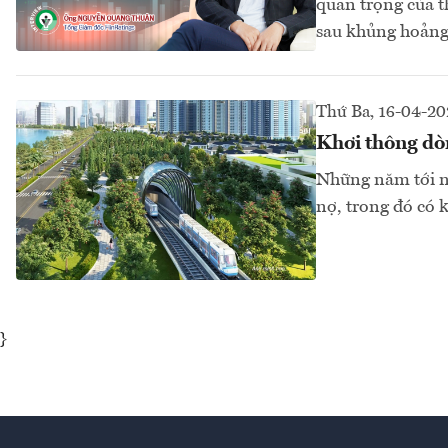
quan trọng của t
sau khủng hoảng
Thứ Ba, 16-04-2
Khơi thông dòn
Những năm tới nề
nợ, trong đó có 
}