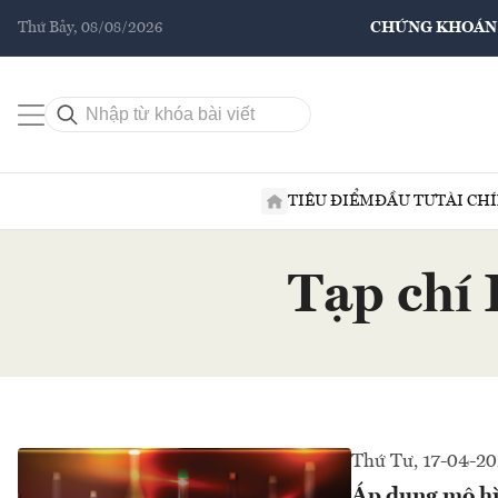
Thứ Bảy, 08/08/2026
CHỨNG KHOÁN
TIÊU ĐIỂM
ĐẦU TƯ
TÀI CH
Tạp chí 
Thứ Tư, 17-04-2
Áp dụng mô hì