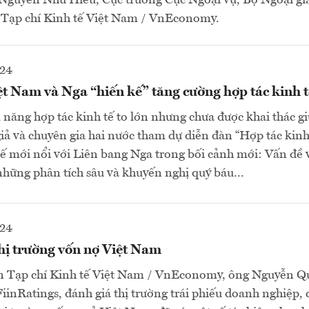
Nguyễn Như Hiếu, Cục trưởng Cục Ngoại vụ, Bộ Ngoại gi
i Tạp chí Kinh tế Việt Nam / VnEconomy.
024
t Nam và Nga “hiến kế” tăng cường hợp tác kinh t
m năng hợp tác kinh tế to lớn nhưng chưa được khai thác 
giả và chuyên gia hai nước tham dự diễn đàn “Hợp tác ki
tế mới nổi với Liên bang Nga trong bối cảnh mới: Vấn đề v
những phân tích sâu và khuyến nghị quý báu...
024
hị trường vốn nợ Việt Nam
ấn Tạp chí Kinh tế Việt Nam / VnEconomy, ông Nguyễn 
inRatings, đánh giá thị trường trái phiếu doanh nghiệp,