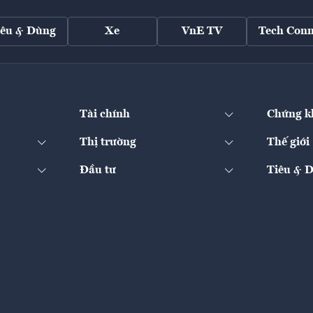
iêu & Dùng
Xe
VnE TV
Tech Conn
Tài chính
Chứng k
Thị trường
Thế giới
Đầu tư
Tiêu & 