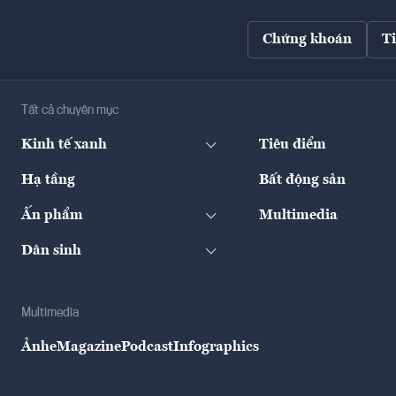
Chứng khoán
T
Tất cả chuyên mục
Kinh tế xanh
Tiêu điểm
Hạ tầng
Bất động sản
Ấn phẩm
Multimedia
Dân sinh
Multimedia
Ảnh
eMagazine
Podcast
Infographics