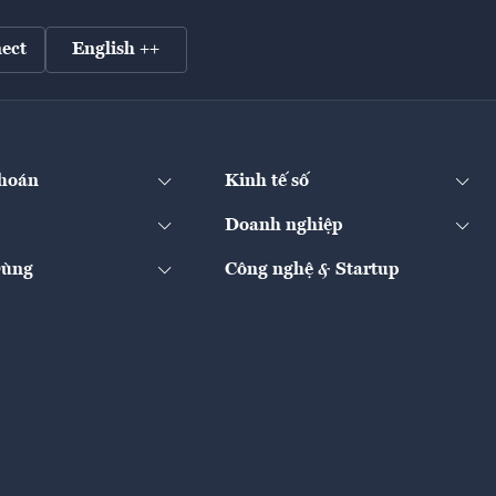
ect
English ++
hoán
Kinh tế số
Doanh nghiệp
Dùng
Công nghệ & Startup