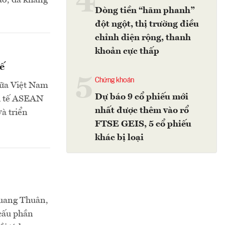
4
ao, đã khẳng
Dòng tiền “hãm phanh”
đột ngột, thị trường điều
chỉnh diện rộng, thanh
khoản cực thấp
ế
5
Chứng khoán
giữa Việt Nam
Dự báo 9 cổ phiếu mới
nh tế ASEAN
nhất được thêm vào rổ
à triển
FTSE GEIS, 5 cổ phiếu
khác bị loại
Quang Thuân,
 cấu phần