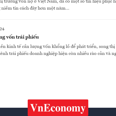
hị trường vốn nợ ở Việt Nam, đã có một số tín hiệu phục hồ
 niềm tin cách đây hơn một năm...
024
g vốn trái phiếu
n kinh tế cần lượng vốn khổng lồ để phát triển, song thị
kênh trái phiếu doanh nghiệp hiện còn nhiều rào cản và ngh