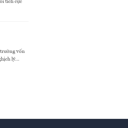
i tích cực
 trường vốn
ịch lý...