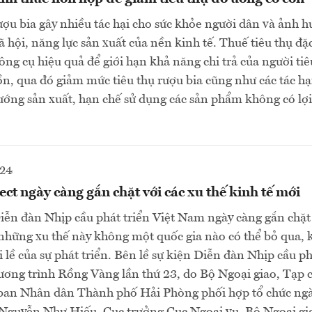
ượu bia gây nhiều tác hại cho sức khỏe người dân và ảnh 
 hội, năng lực sản xuất của nền kinh tế. Thuế tiêu thụ đặ
ông cụ hiệu quả để giới hạn khả năng chi trả của người ti
ồn, qua đó giảm mức tiêu thụ rượu bia cũng như các tác hạ
ớng sản xuất, hạn chế sử dụng các sản phẩm không có lợi
024
t ngày càng gắn chặt với các xu thế kinh tế mới
iễn đàn Nhịp cầu phát triển Việt Nam ngày càng gắn chặt 
 những xu thế này không một quốc gia nào có thể bỏ qua, 
lề của sự phát triển. Bên lề sự kiện Diễn đàn Nhịp cầu ph
ng trình Rồng Vàng lần thứ 23, do Bộ Ngoại giao, Tạp c
ban Nhân dân Thành phố Hải Phòng phối hợp tổ chức ng