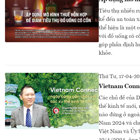
Tiêu thụ nhiều r
kể đến an toàn xã
thể hiện là một c
với đồ uống có c
góp phần định hư
khỏe.
Thứ Tư, 17-04-2
Vietnam Connec
Các chủ đề của D
thế kinh tế mới,
nào đứng ở ngoài 
Nam 2024 và chươ
Việt Nam và Ủy 