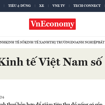
TIÊU & DÙNG
XE
VNE TV
TECH CONNECT
ÍNH
KINH TẾ SỐ
KINH TẾ XANH
THỊ TRƯỜNG
DOANH NGHIỆP
BẤT
Kinh tế Việt Nam s
024
nh thuế hỗn hợp để giảm tiêu thụ đồ uống có cồn