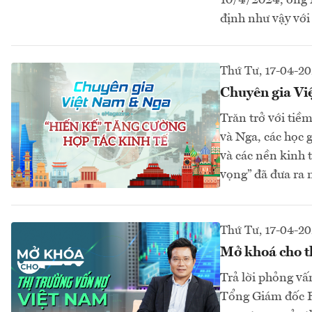
10/4/2024, ông 
định như vậy vớ
Thứ Tư, 17-04-2
Chuyên gia Việ
Trăn trở với tiề
và Nga, các học 
và các nền kinh 
vọng” đã đưa ra 
Thứ Tư, 17-04-2
Mở khoá cho t
Trả lời phỏng v
Tổng Giám đốc Fi