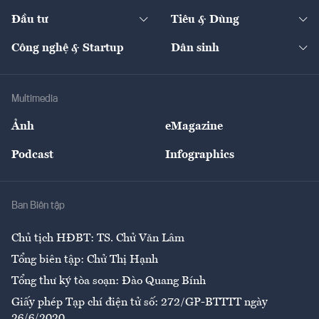
Dự án
Công nghiệp
Chuyển động 24h
Đối thoại
The Guide
Video
Đầu tư
Tiêu & Dùng
Quản trị số
Cafe BĐS
Thị trường
Kinh doanh
Kết nối
Tạp chí kinh tế Việt Nam
eMagazine
Nhà đầu tư
Du lịch
Công nghệ & Startup
Dân sinh
Tư vấn
Nông sản
Doanh nhân
Tư vấn Tiêu & Dùng
Infographics
Hạ tầng
Sức khỏe
Khung pháp lý
Doanh nghiệp
Địa phương
Thị trường
Bảo hiểm
Multimedia
Sự kiện
Nhân lực
Ảnh
eMagazine
Đẹp +
An sinh
Podcast
Infographics
Giải trí
Y tế
Nhà
Ban Biên tập
Ẩm thực
Chủ tịch HĐBT: TS. Chử Văn Lâm
Tổng biên tập: Chử Thị Hạnh
Tổng thư ký tòa soạn: Đào Quang Bính
Giấy phép Tạp chí điện tử số: 272/GP-BTTTT ngày
26/6/2020