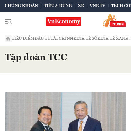
CHỨNG KHOÁN
TIÊU & DÙNG
XE
VNE TV
TECH CO
TIÊU ĐIỂM
ĐẦU TƯ
TÀI CHÍNH
KINH TẾ SỐ
KINH TẾ XANH
Tập đoàn TCC