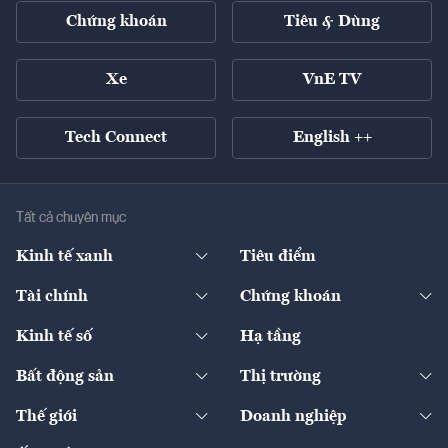
Chứng khoán
Tiêu & Dùng
Xe
VnE TV
Tech Connect
English ++
Tất cả chuyên mục
Kinh tế xanh
Tiêu điểm
Chuyển động xanh
Tài chính
Chứng khoán
Pháp lý
Ngân hàng
Doanh nghiệp niêm yết
Kinh tế số
Hạ tầng
Thương hiệu xanh
Thị trường vốn
Thị trường
Sản phẩm - Thị trường
Bất động sản
Thị trường
Diễn đàn
Thuế
Đầu tư
Tài sản số
Chính sách
Xuất nhập khẩu
Thế giới
Doanh nghiệp
Bảo hiểm
Quốc tế
Dịch vụ số
Thị trường
Khung pháp lý
Kinh tế
Chuyển động