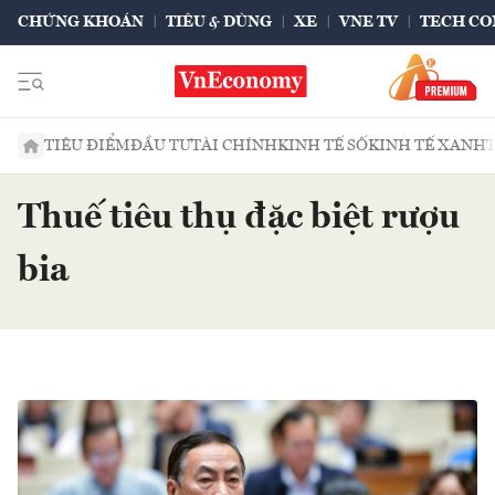
CHỨNG KHOÁN
TIÊU & DÙNG
XE
VNE TV
TECH CO
TIÊU ĐIỂM
ĐẦU TƯ
TÀI CHÍNH
KINH TẾ SỐ
KINH TẾ XANH
Thuế tiêu thụ đặc biệt rượu
bia