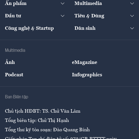
Ấn phẩm
Multimedia
Khung pháp lý
Start-up
Dự án
Công nghiệp
Chuyển động 24h
Đối thoại
The Guide
Video
Đầu tư
Tiêu & Dùng
Quản trị số
Cafe BĐS
Thị trường
Kinh doanh
Kết nối
Tạp chí kinh tế Việt Nam
eMagazine
Nhà đầu tư
Du lịch
Công nghệ & Startup
Dân sinh
Tư vấn
Nông sản
Doanh nhân
Tư vấn Tiêu & Dùng
Infographics
Hạ tầng
Sức khỏe
Khung pháp lý
Doanh nghiệp
Địa phương
Thị trường
Bảo hiểm
Multimedia
Sự kiện
Nhân lực
Ảnh
eMagazine
Đẹp +
An sinh
Podcast
Infographics
Giải trí
Y tế
Nhà
Ban Biên tập
Ẩm thực
Chủ tịch HĐBT: TS. Chử Văn Lâm
Tổng biên tập: Chử Thị Hạnh
Tổng thư ký tòa soạn: Đào Quang Bính