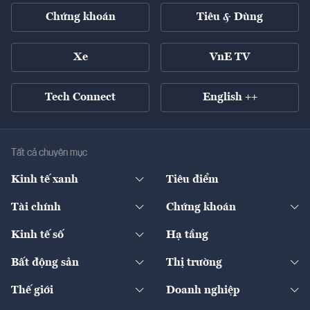
Chứng khoán
Tiêu & Dùng
Xe
VnE TV
Tech Connect
English ++
Tất cả chuyên mục
Kinh tế xanh
Tiêu điểm
Chuyển động xanh
Tài chính
Chứng khoán
Pháp lý
Ngân hàng
Doanh nghiệp niêm yết
Kinh tế số
Hạ tầng
Thương hiệu xanh
Thị trường vốn
Thị trường
Sản phẩm - Thị trường
Bất động sản
Thị trường
Diễn đàn
Thuế
Đầu tư
Tài sản số
Chính sách
Xuất nhập khẩu
Thế giới
Doanh nghiệp
Bảo hiểm
Quốc tế
Dịch vụ số
Thị trường
Khung pháp lý
Kinh tế
Chuyển động