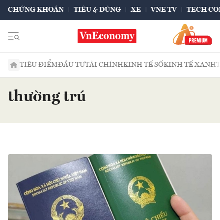
CHỨNG KHOÁN
TIÊU & DÙNG
XE
VNE TV
TECH CO
TIÊU ĐIỂM
ĐẦU TƯ
TÀI CHÍNH
KINH TẾ SỐ
KINH TẾ XANH
thường trú