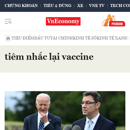
CHỨNG KHOÁN
TIÊU & DÙNG
XE
VNE TV
TECH CO
TIÊU ĐIỂM
ĐẦU TƯ
TÀI CHÍNH
KINH TẾ SỐ
KINH TẾ XANH
tiêm nhắc lại vaccine