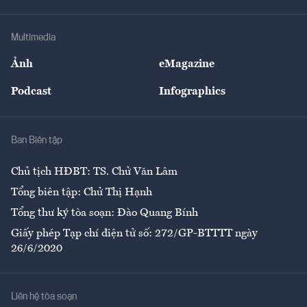
Hạ tầng
Sức khỏe
Khung pháp lý
Doanh nghiệp
Địa phương
Thị trường
Bảo hiểm
Multimedia
Sự kiện
Nhân lực
Ảnh
eMagazine
Đẹp +
An sinh
Podcast
Infographics
Giải trí
Y tế
Nhà
Ban Biên tập
Ẩm thực
Chủ tịch HĐBT: TS. Chử Văn Lâm
Tổng biên tập: Chử Thị Hạnh
Tổng thư ký tòa soạn: Đào Quang Bính
Giấy phép Tạp chí điện tử số: 272/GP-BTTTT ngày
26/6/2020
Liên hệ tòa soạn