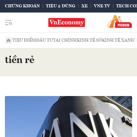
CHỨNG KHOÁN
TIÊU & DÙNG
XE
VNE TV
TECH CO
TIÊU ĐIỂM
ĐẦU TƯ
TÀI CHÍNH
KINH TẾ SỐ
KINH TẾ XANH
tiền rẻ