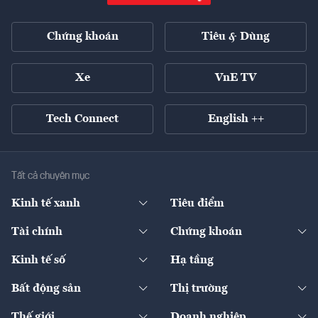
Chứng khoán
Tiêu & Dùng
Xe
VnE TV
Tech Connect
English ++
Tất cả chuyên mục
Kinh tế xanh
Tiêu điểm
Chuyển động xanh
Tài chính
Chứng khoán
Pháp lý
Ngân hàng
Doanh nghiệp niêm yết
Kinh tế số
Hạ tầng
Thương hiệu xanh
Thị trường vốn
Thị trường
Sản phẩm - Thị trường
Bất động sản
Thị trường
Diễn đàn
Thuế
Đầu tư
Tài sản số
Chính sách
Xuất nhập khẩu
Thế giới
Doanh nghiệp