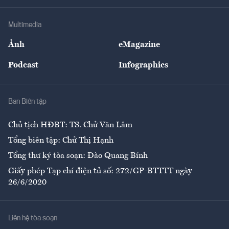
Hạ tầng
Sức khỏe
Khung pháp lý
Doanh nghiệp
Địa phương
Thị trường
Bảo hiểm
Multimedia
Sự kiện
Nhân lực
Ảnh
eMagazine
Đẹp +
An sinh
Podcast
Infographics
Giải trí
Y tế
Nhà
Ban Biên tập
Ẩm thực
Chủ tịch HĐBT: TS. Chử Văn Lâm
Tổng biên tập: Chử Thị Hạnh
Tổng thư ký tòa soạn: Đào Quang Bính
Giấy phép Tạp chí điện tử số: 272/GP-BTTTT ngày
26/6/2020
Liên hệ tòa soạn