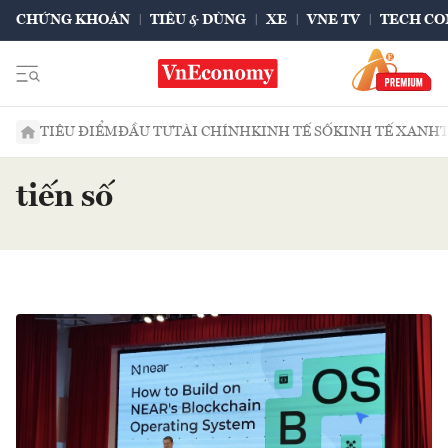
CHỨNG KHOÁN
TIÊU & DÙNG
XE
VNE TV
TECH CO
TIÊU ĐIỂM
ĐẦU TƯ
TÀI CHÍNH
KINH TẾ SỐ
KINH TẾ XANH
tiến số