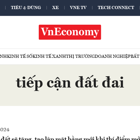
TIÊU & DÙNG
XE
VNE TV
TECH CONNECT
ÍNH
KINH TẾ SỐ
KINH TẾ XANH
THỊ TRƯỜNG
DOANH NGHIỆP
BẤT
tiếp cận đất đai
2024
á đất sẽ tăng, tạo lập mặt bằng mới khi thí điểm m