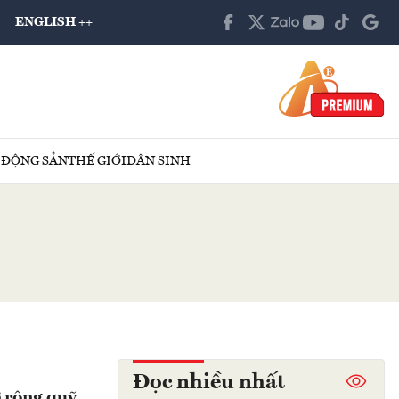
ENGLISH ++
 ĐỘNG SẢN
THẾ GIỚI
DÂN SINH
Đọc nhiều nhất
ở rộng quỹ