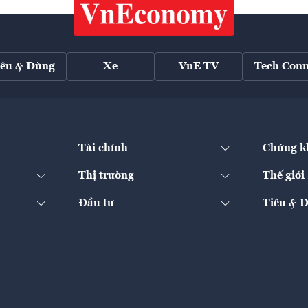
iêu & Dùng
Xe
VnE TV
Tech Conn
Tài chính
Chứng k
Thị trường
Thế giới
Đầu tư
Tiêu & 