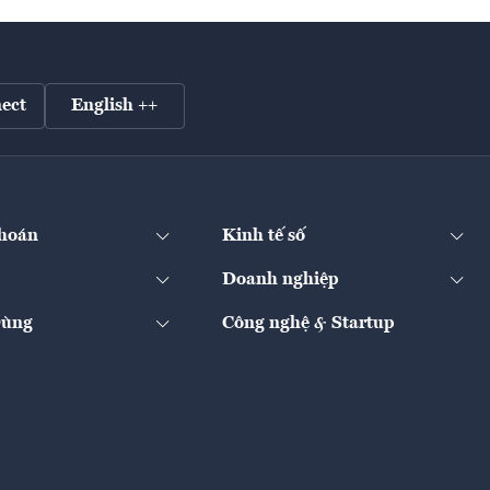
ect
English ++
hoán
Kinh tế số
Doanh nghiệp
Dùng
Công nghệ & Startup