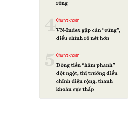
ròng
4
Chứng khoán
VN-Index gặp cản “cứng”,
điều chỉnh rõ nét hơn
5
Chứng khoán
Dòng tiền “hãm phanh”
đột ngột, thị trường điều
chỉnh diện rộng, thanh
khoản cực thấp