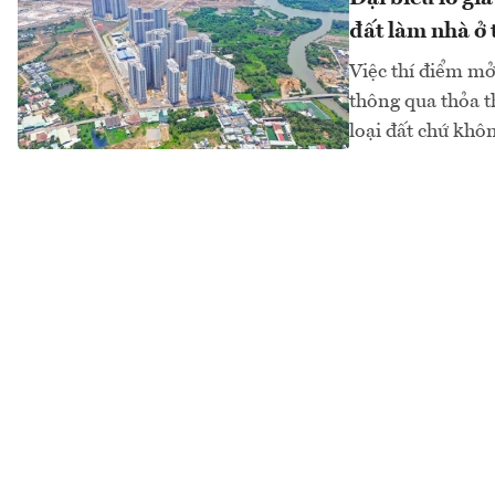
đất làm nhà ở
Việc thí điểm m
thông qua thỏa t
loại đất chứ khô