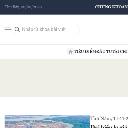
Thứ Bảy, 08/08/2026
CHỨNG KHOÁN
TIÊU ĐIỂM
ĐẦU TƯ
TÀI CH
Thứ Năm, 14-11-
Đại biểu lo gi