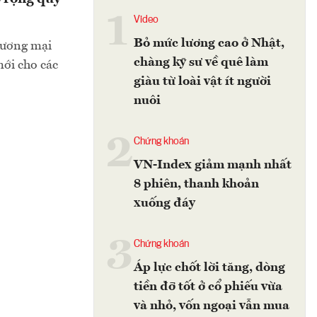
1
Video
Bỏ mức lương cao ở Nhật,
hương mại
chàng kỹ sư về quê làm
mới cho các
giàu từ loài vật ít người
nuôi
2
Chứng khoán
VN-Index giảm mạnh nhất
8 phiên, thanh khoản
xuống đáy
3
Chứng khoán
Áp lực chốt lời tăng, dòng
tiền đỡ tốt ở cổ phiếu vừa
và nhỏ, vốn ngoại vẫn mua