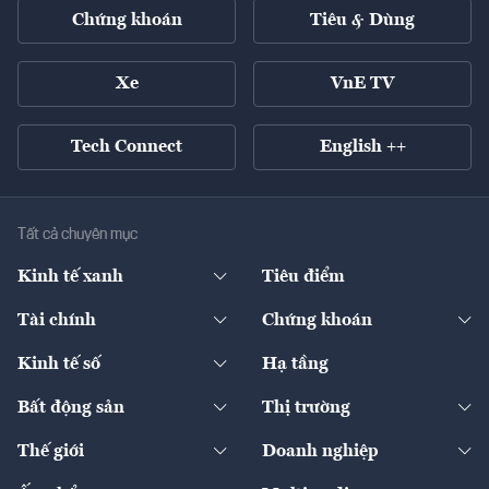
Chứng khoán
Tiêu & Dùng
Xe
VnE TV
Tech Connect
English ++
Tất cả chuyên mục
Kinh tế xanh
Tiêu điểm
Chuyển động xanh
Tài chính
Chứng khoán
Pháp lý
Ngân hàng
Doanh nghiệp niêm yết
Kinh tế số
Hạ tầng
Thương hiệu xanh
Thị trường vốn
Thị trường
Sản phẩm - Thị trường
Bất động sản
Thị trường
Diễn đàn
Thuế
Đầu tư
Tài sản số
Chính sách
Xuất nhập khẩu
Thế giới
Doanh nghiệp
Bảo hiểm
Quốc tế
Dịch vụ số
Thị trường
Khung pháp lý
Kinh tế
Chuyển động