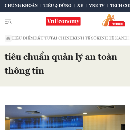
CHỨNG KHOÁN
TIÊU & DÙNG
XE
VNE TV
TECH CO
TIÊU ĐIỂM
ĐẦU TƯ
TÀI CHÍNH
KINH TẾ SỐ
KINH TẾ XANH
tiêu chuẩn quản lý an toàn
thông tin