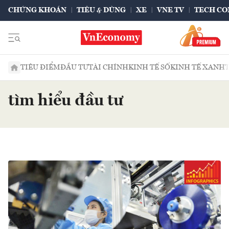
CHỨNG KHOÁN
TIÊU & DÙNG
XE
VNE TV
TECH CO
TIÊU ĐIỂM
ĐẦU TƯ
TÀI CHÍNH
KINH TẾ SỐ
KINH TẾ XANH
tìm hiểu đầu tư