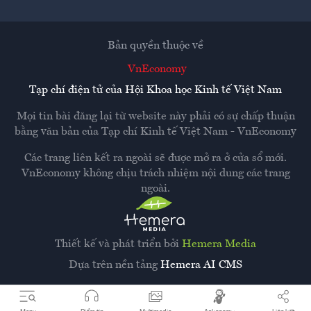
Bản quyền thuộc về
VnEconomy
Tạp chí điện tử của Hội Khoa học Kinh tế Việt Nam
Mọi tin bài đăng lại từ website này phải có sự chấp thuận
bằng văn bản của
Tạp chí Kinh tế Việt Nam - VnEconomy
Các trang liên kết ra ngoài sẽ được mở ra ở cửa sổ mới.
VnEconomy không chịu trách nhiệm nội dung các trang
ngoài.
Thiết kế và phát triển bởi
Hemera Media
Dựa trên nền tảng
Hemera AI CMS