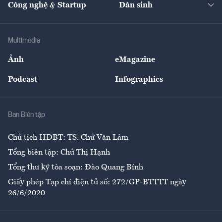
Công nghệ & Startup
Dân sinh
Tư vấn
Nông sản
Doanh nhân
Tư vấn Tiêu & Dùng
Infographics
Hạ tầng
Sức khỏe
Khung pháp lý
Doanh nghiệp
Địa phương
Thị trường
Bảo hiểm
Multimedia
Sự kiện
Nhân lực
Ảnh
eMagazine
Đẹp +
An sinh
Podcast
Infographics
Giải trí
Y tế
Nhà
Ban Biên tập
Ẩm thực
Chủ tịch HĐBT: TS. Chử Văn Lâm
Tổng biên tập: Chử Thị Hạnh
Tổng thư ký tòa soạn: Đào Quang Bính
Giấy phép Tạp chí điện tử số: 272/GP-BTTTT ngày
26/6/2020