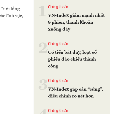
1
Chứng khoán
 "nới lỏng
VN-Index giảm mạnh nhất
ác lĩnh vực,
8 phiên, thanh khoản
xuống đáy
2
Chứng khoán
Có tiền bắt đáy, loạt cổ
phiếu đảo chiều thành
công
3
Chứng khoán
VN-Index gặp cản “cứng”,
điều chỉnh rõ nét hơn
Chứng khoán