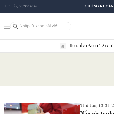
Thứ Bảy, 08/08/2026
CHỨNG KHOÁN
TIÊU ĐIỂM
ĐẦU TƯ
TÀI CH
Thứ Hai, 10-01-2
Nắn vốn tín dụ