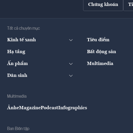
Chứng khoán
T
Tất cả chuyên mục
Kinh tế xanh
Tiêu điểm
Hạ tầng
Bất động sản
Ấn phẩm
Multimedia
Dân sinh
Multimedia
Ảnh
eMagazine
Podcast
Infographics
Ban Biên tập