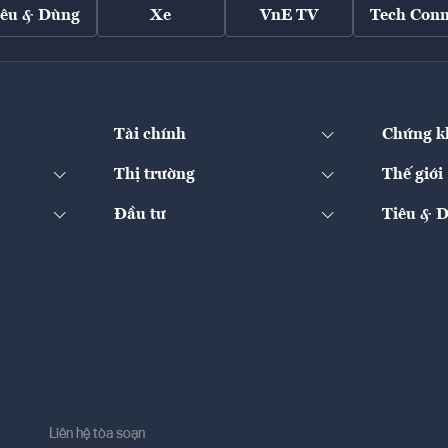
iêu & Dùng
Xe
VnE TV
Tech Conn
Tài chính
Chứng k
Thị trường
Thế giới
Đầu tư
Tiêu & 
Liên hệ tòa soạn