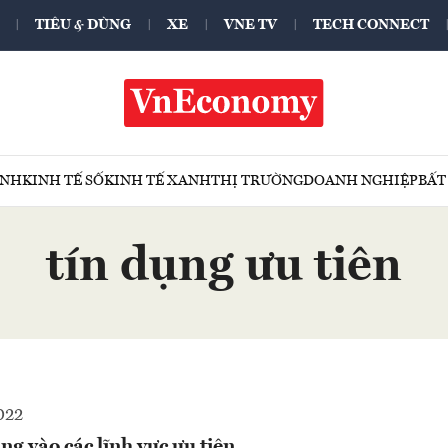
TIÊU & DÙNG
XE
VNE TV
TECH CONNECT
ÍNH
KINH TẾ SỐ
KINH TẾ XANH
THỊ TRƯỜNG
DOANH NGHIỆP
BẤT
tín dụng ưu tiên
022
ng vào các lĩnh vực ưu tiên