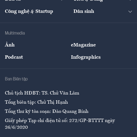
Quản trị số
Cafe BĐS
Thị trường
Kinh doanh
Kết nối
Tạp chí kinh tế Việt Nam
eMagazine
Nhà đầu tư
Du lịch
Công nghệ & Startup
Dân sinh
Tư vấn
Nông sản
Doanh nhân
Tư vấn Tiêu & Dùng
Infographics
Hạ tầng
Sức khỏe
Khung pháp lý
Doanh nghiệp
Địa phương
Thị trường
Bảo hiểm
Multimedia
Sự kiện
Nhân lực
Ảnh
eMagazine
Đẹp +
An sinh
Podcast
Infographics
Giải trí
Y tế
Nhà
Ban Biên tập
Ẩm thực
Chủ tịch HĐBT: TS. Chử Văn Lâm
Tổng biên tập: Chử Thị Hạnh
Tổng thư ký tòa soạn: Đào Quang Bính
Giấy phép Tạp chí điện tử số: 272/GP-BTTTT ngày
26/6/2020