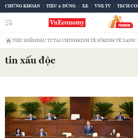
CHỨNG KHOÁN
TIÊU & DÙNG
XE
VNE TV
TECH CO
TIÊU ĐIỂM
ĐẦU TƯ
TÀI CHÍNH
KINH TẾ SỐ
KINH TẾ XANH
tin xấu độc