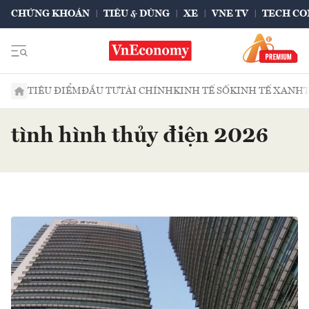
CHỨNG KHOÁN
TIÊU & DÙNG
XE
VNE TV
TECH CO
TIÊU ĐIỂM
ĐẦU TƯ
TÀI CHÍNH
KINH TẾ SỐ
KINH TẾ XANH
tình hình thủy điện 2026