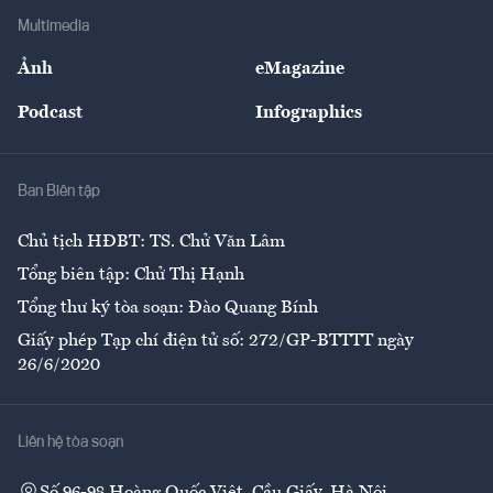
Địa phương
Thị trường
Bảo hiểm
Multimedia
Sự kiện
Nhân lực
Ảnh
eMagazine
Đẹp +
An sinh
Podcast
Infographics
Giải trí
Y tế
Nhà
Ban Biên tập
Ẩm thực
Chủ tịch HĐBT: TS. Chử Văn Lâm
Tổng biên tập: Chử Thị Hạnh
Tổng thư ký tòa soạn: Đào Quang Bính
Giấy phép Tạp chí điện tử số: 272/GP-BTTTT ngày
26/6/2020
Liên hệ tòa soạn
Số 96-98 Hoàng Quốc Việt, Cầu Giấy, Hà Nội