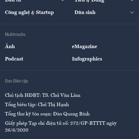
Đầu tư
Tiêu & Dùng
Quản trị số
Cafe BĐS
Thị trường
Kinh doanh
Kết nối
Tạp chí kinh tế Việt Nam
eMagazine
Nhà đầu tư
Du lịch
Công nghệ & Startup
Dân sinh
Tư vấn
Nông sản
Doanh nhân
Tư vấn Tiêu & Dùng
Infographics
Hạ tầng
Sức khỏe
Khung pháp lý
Doanh nghiệp
Địa phương
Thị trường
Bảo hiểm
Multimedia
Sự kiện
Nhân lực
Ảnh
eMagazine
Đẹp +
An sinh
Podcast
Infographics
Giải trí
Y tế
Nhà
Ban Biên tập
Ẩm thực
Chủ tịch HĐBT: TS. Chử Văn Lâm
Tổng biên tập: Chử Thị Hạnh
Tổng thư ký tòa soạn: Đào Quang Bính
Giấy phép Tạp chí điện tử số: 272/GP-BTTTT ngày
26/6/2020