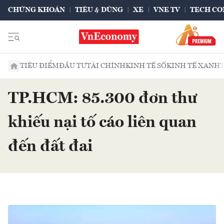
CHỨNG KHOÁN
TIÊU & DÙNG
XE
VNE TV
TECH CO
TIÊU ĐIỂM
ĐẦU TƯ
TÀI CHÍNH
KINH TẾ SỐ
KINH TẾ XANH
TP.HCM: 85.300 đơn thư
khiếu nại tố cáo liên quan
đến đất đai