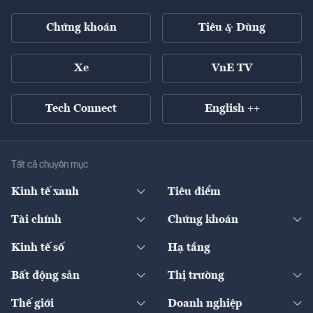
Chứng khoán
Tiêu & Dùng
Xe
VnE TV
Tech Connect
English ++
Tất cả chuyên mục
Kinh tế xanh
Tiêu điểm
Chuyển động xanh
Tài chính
Chứng khoán
Pháp lý
Ngân hàng
Doanh nghiệp niêm yết
Kinh tế số
Hạ tầng
Thương hiệu xanh
Thị trường vốn
Thị trường
Sản phẩm - Thị trường
Bất động sản
Thị trường
Diễn đàn
Thuế
Đầu tư
Tài sản số
Chính sách
Xuất nhập khẩu
Thế giới
Doanh nghiệp
Bảo hiểm
Quốc tế