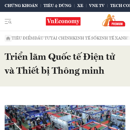
CHỨNG KHOÁN
TIÊU & DÙNG
XE
VNE TV
TECH CO
TIÊU ĐIỂM
ĐẦU TƯ
TÀI CHÍNH
KINH TẾ SỐ
KINH TẾ XANH
Triển lãm Quốc tế Điện tử
và Thiết bị Thông minh