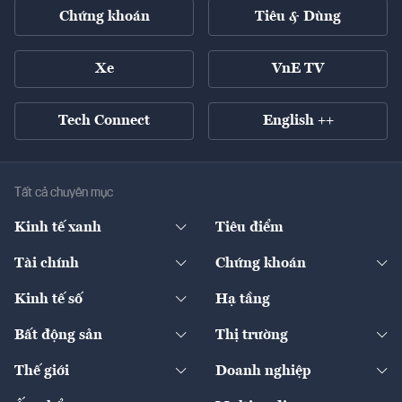
Chứng khoán
Tiêu & Dùng
Xe
VnE TV
Tech Connect
English ++
Tất cả chuyên mục
Kinh tế xanh
Tiêu điểm
Chuyển động xanh
Tài chính
Chứng khoán
Pháp lý
Ngân hàng
Doanh nghiệp niêm yết
Kinh tế số
Hạ tầng
Thương hiệu xanh
Thị trường vốn
Thị trường
Sản phẩm - Thị trường
Bất động sản
Thị trường
Diễn đàn
Thuế
Đầu tư
Tài sản số
Chính sách
Xuất nhập khẩu
Thế giới
Doanh nghiệp
Bảo hiểm
Quốc tế
Dịch vụ số
Thị trường
Khung pháp lý
Kinh tế
Chuyển động