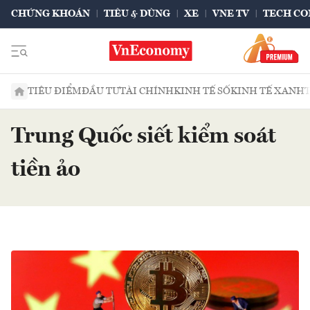
CHỨNG KHOÁN
TIÊU & DÙNG
XE
VNE TV
TECH CO
TIÊU ĐIỂM
ĐẦU TƯ
TÀI CHÍNH
KINH TẾ SỐ
KINH TẾ XANH
Trung Quốc siết kiểm soát
tiền ảo