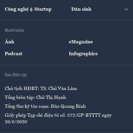
Cafe BĐS
Thị trường
Kinh doanh
Kết nối
Tạp chí kinh tế Việt Nam
eMagazine
Nhà đầu tư
Du lịch
Công nghệ & Startup
Dân sinh
Tư vấn
Nông sản
Doanh nhân
Tư vấn Tiêu & Dùng
Infographics
Hạ tầng
Sức khỏe
Khung pháp lý
Doanh nghiệp
Địa phương
Thị trường
Bảo hiểm
Multimedia
Sự kiện
Nhân lực
Ảnh
eMagazine
Đẹp +
An sinh
Podcast
Infographics
Giải trí
Y tế
Nhà
Ban Biên tập
Ẩm thực
Chủ tịch HĐBT: TS. Chử Văn Lâm
Tổng biên tập: Chử Thị Hạnh
Tổng thư ký tòa soạn: Đào Quang Bính
Giấy phép Tạp chí điện tử số: 272/GP-BTTTT ngày
26/6/2020