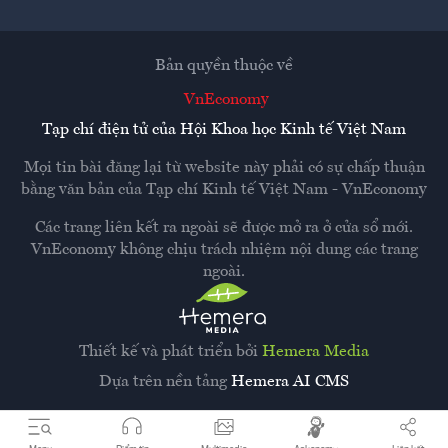
Bản quyền thuộc về
VnEconomy
Tạp chí điện tử của Hội Khoa học Kinh tế Việt Nam
Mọi tin bài đăng lại từ website này phải có sự chấp thuận
bằng văn bản của
Tạp chí Kinh tế Việt Nam - VnEconomy
Các trang liên kết ra ngoài sẽ được mở ra ở cửa sổ mới.
VnEconomy không chịu trách nhiệm nội dung các trang
ngoài.
Thiết kế và phát triển bởi
Hemera Media
Dựa trên nền tảng
Hemera AI CMS