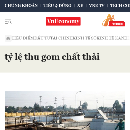
CHỨNG KHOÁN
TIÊU & DÙNG
XE
VNE TV
TECH CO
TIÊU ĐIỂM
ĐẦU TƯ
TÀI CHÍNH
KINH TẾ SỐ
KINH TẾ XANH
tỷ lệ thu gom chất thải