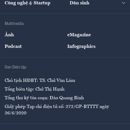
Công nghệ & Startup
Dân sinh
Tư vấn
Nông sản
Doanh nhân
Tư vấn Tiêu & Dùng
Infographics
Hạ tầng
Sức khỏe
Khung pháp lý
Doanh nghiệp
Địa phương
Thị trường
Bảo hiểm
Multimedia
Sự kiện
Nhân lực
Ảnh
eMagazine
Đẹp +
An sinh
Podcast
Infographics
Giải trí
Y tế
Nhà
Ban Biên tập
Ẩm thực
Chủ tịch HĐBT: TS. Chử Văn Lâm
Tổng biên tập: Chử Thị Hạnh
Tổng thư ký tòa soạn: Đào Quang Bính
Giấy phép Tạp chí điện tử số: 272/GP-BTTTT ngày
26/6/2020