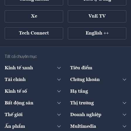
Xe
VnE TV
Tech Connect
English ++
Tất cả chuyên mục
Kinh tế xanh
Tiêu điểm
Chuyển động xanh
Tài chính
Chứng khoán
Pháp lý
Ngân hàng
Doanh nghiệp niêm yết
Kinh tế số
Hạ tầng
Thương hiệu xanh
Thị trường vốn
Thị trường
Sản phẩm - Thị trường
Bất động sản
Thị trường
Diễn đàn
Thuế
Đầu tư
Tài sản số
Chính sách
Xuất nhập khẩu
Thế giới
Doanh nghiệp
Bảo hiểm
Quốc tế
Dịch vụ số
Thị trường
Khung pháp lý
Kinh tế
Chuyển động
Ấn phẩm
Multimedia
Khung pháp lý
Start-up