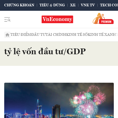
CHỨNG KHOÁN
TIÊU & DÙNG
XE
VNE TV
TECH CO
TIÊU ĐIỂM
ĐẦU TƯ
TÀI CHÍNH
KINH TẾ SỐ
KINH TẾ XANH
tỷ lệ vốn đầu tư/GDP