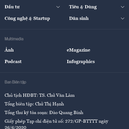
Dự án
Công nghiệp
Chuyển động 24h
Đối thoại
The Guide
Video
Đầu tư
Tiêu & Dùng
Quản trị số
Cafe BĐS
Thị trường
Kinh doanh
Kết nối
Tạp chí kinh tế Việt Nam
eMagazine
Nhà đầu tư
Du lịch
Công nghệ & Startup
Dân sinh
Tư vấn
Nông sản
Doanh nhân
Tư vấn Tiêu & Dùng
Infographics
Hạ tầng
Sức khỏe
Khung pháp lý
Doanh nghiệp
Địa phương
Thị trường
Bảo hiểm
Multimedia
Sự kiện
Nhân lực
Ảnh
eMagazine
Đẹp +
An sinh
Podcast
Infographics
Giải trí
Y tế
Nhà
Ban Biên tập
Ẩm thực
Chủ tịch HĐBT: TS. Chử Văn Lâm
Tổng biên tập: Chử Thị Hạnh
Tổng thư ký tòa soạn: Đào Quang Bính
Giấy phép Tạp chí điện tử số: 272/GP-BTTTT ngày
26/6/2020