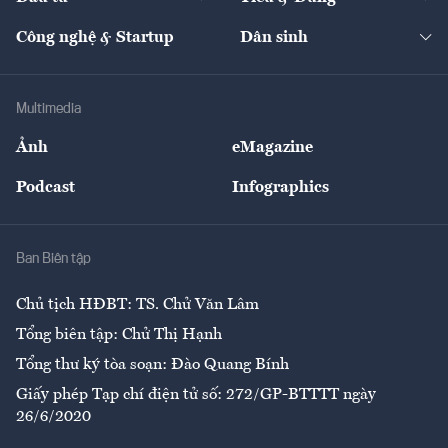
Quản trị số
Cafe BĐS
Thị trường
Kinh doanh
Kết nối
Tạp chí kinh tế Việt Nam
eMagazine
Nhà đầu tư
Du lịch
Công nghệ & Startup
Dân sinh
Tư vấn
Nông sản
Doanh nhân
Tư vấn Tiêu & Dùng
Infographics
Hạ tầng
Sức khỏe
Khung pháp lý
Doanh nghiệp
Địa phương
Thị trường
Bảo hiểm
Multimedia
Sự kiện
Nhân lực
Ảnh
eMagazine
Đẹp +
An sinh
Podcast
Infographics
Giải trí
Y tế
Nhà
Ban Biên tập
Ẩm thực
Chủ tịch HĐBT: TS. Chử Văn Lâm
Tổng biên tập: Chử Thị Hạnh
Tổng thư ký tòa soạn: Đào Quang Bính
Giấy phép Tạp chí điện tử số: 272/GP-BTTTT ngày
26/6/2020