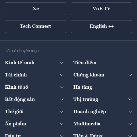
Xe
VnE TV
Tech Connect
English ++
Tất cả chuyên mục
Kinh tế xanh
Tiêu điểm
Chuyển động xanh
Tài chính
Chứng khoán
Pháp lý
Ngân hàng
Doanh nghiệp niêm yết
Kinh tế số
Hạ tầng
Thương hiệu xanh
Thị trường vốn
Thị trường
Sản phẩm - Thị trường
Bất động sản
Thị trường
Diễn đàn
Thuế
Đầu tư
Tài sản số
Chính sách
Xuất nhập khẩu
Thế giới
Doanh nghiệp
Bảo hiểm
Quốc tế
Dịch vụ số
Thị trường
Khung pháp lý
Kinh tế
Chuyển động
Ấn phẩm
Multimedia
Khung pháp lý
Start-up
Dự án
Công nghiệp
Chuyển động 24h
Đối thoại
The Guide
Video
Đầu tư
Tiêu & Dùng