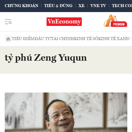
CHỨNG KHOÁN
TIÊU & DÙNG
XE
VNE TV
TECH CO
TIÊU ĐIỂM
ĐẦU TƯ
TÀI CHÍNH
KINH TẾ SỐ
KINH TẾ XANH
tỷ phú Zeng Yuqun