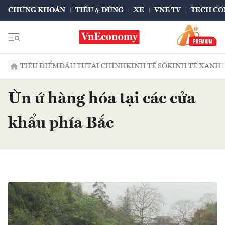
CHỨNG KHOÁN
TIÊU & DÙNG
XE
VNE TV
TECH CO
TIÊU ĐIỂM
ĐẦU TƯ
TÀI CHÍNH
KINH TẾ SỐ
KINH TẾ XANH
Ùn ứ hàng hóa tại các cửa
khẩu phía Bắc