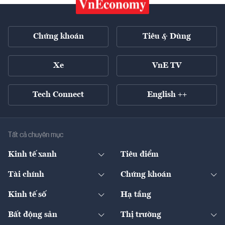
Chứng khoán
Tiêu & Dùng
Xe
VnE TV
Tech Connect
English ++
Tất cả chuyên mục
Kinh tế xanh
Tiêu điểm
Chuyển động xanh
Tài chính
Chứng khoán
Pháp lý
Ngân hàng
Doanh nghiệp niêm yết
Kinh tế số
Hạ tầng
Thương hiệu xanh
Thị trường vốn
Thị trường
Sản phẩm - Thị trường
Bất động sản
Thị trường
Diễn đàn
Thuế
Đầu tư