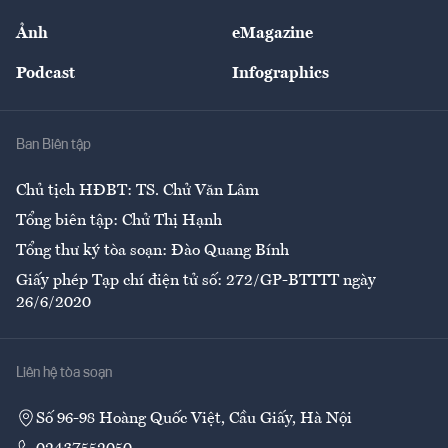
Sự kiện
Nhân lực
Ảnh
eMagazine
Đẹp +
An sinh
Podcast
Infographics
Giải trí
Y tế
Nhà
Ban Biên tập
Ẩm thực
Chủ tịch HĐBT: TS. Chử Văn Lâm
Tổng biên tập: Chử Thị Hạnh
Tổng thư ký tòa soạn: Đào Quang Bính
Giấy phép Tạp chí điện tử số: 272/GP-BTTTT ngày
26/6/2020
Liên hệ tòa soạn
Số 96-98 Hoàng Quốc Việt, Cầu Giấy, Hà Nội