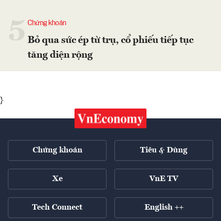
5
Chứng khoán
Bỏ qua sức ép từ trụ, cổ phiếu tiếp tục
tăng diện rộng
}
Chứng khoán
Tiêu & Dùng
Xe
VnE TV
Tech Connect
English ++