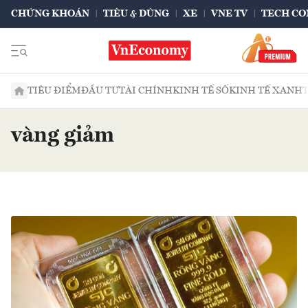
CHỨNG KHOÁN
TIÊU & DÙNG
XE
VNE TV
TECH CO
TIÊU ĐIỂM
ĐẦU TƯ
TÀI CHÍNH
KINH TẾ SỐ
KINH TẾ XANH
vàng giảm