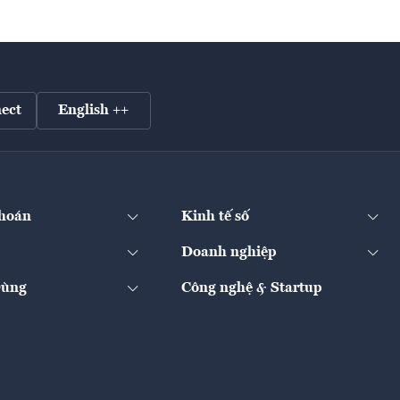
ect
English ++
hoán
Kinh tế số
Doanh nghiệp
Dùng
Công nghệ & Startup