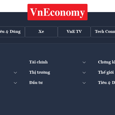
iêu & Dùng
Xe
VnE TV
Tech Conn
Tài chính
Chứng k
Thị trường
Thế giới
Đầu tư
Tiêu & 