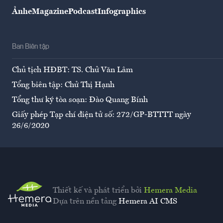
Ảnh
eMagazine
Podcast
Infographics
Ban Biên tập
Chủ tịch HĐBT: TS. Chử Văn Lâm
Tổng biên tập: Chử Thị Hạnh
Tổng thư ký tòa soạn: Đào Quang Bính
Giấy phép Tạp chí điện tử số: 272/GP-BTTTT ngày
26/6/2020
Thiết kế và phát triển bởi
Hemera Media
Dựa trên nền tảng
Hemera AI CMS