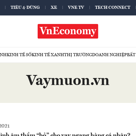
TIÊU & DÙNG
XE
VNE TV
TECH CONNECT
ÍNH
KINH TẾ SỐ
KINH TẾ XANH
THỊ TRƯỜNG
DOANH NGHIỆP
BẤT
Vaymuon.vn
2021
Bình âm thầm “bỏ” cho vay ngang hàng cá nhân?