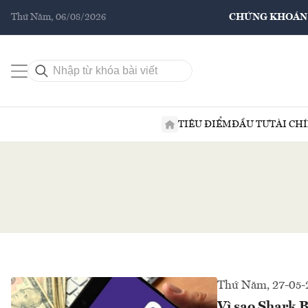
Thứ Năm, 06/08/2026
CHỨNG KHOÁN
TIÊU ĐIỂM
ĐẦU TƯ
TÀI CH
Thứ Năm, 27-05-
Vì sao Shark 