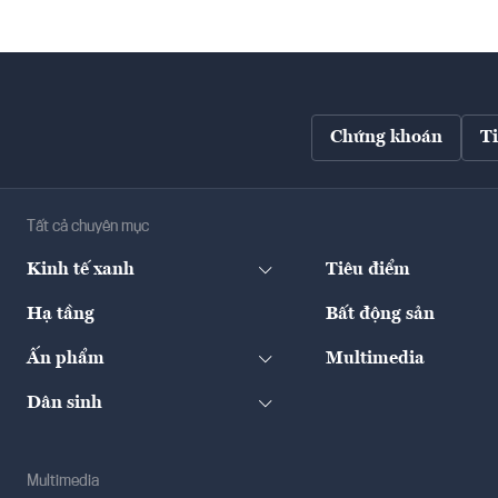
Chứng khoán
T
Tất cả chuyên mục
Kinh tế xanh
Tiêu điểm
Hạ tầng
Bất động sản
Ấn phẩm
Multimedia
Dân sinh
Multimedia