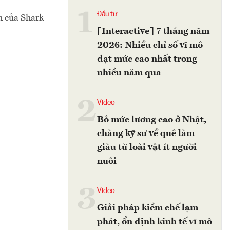
1
Đầu tư
h của Shark
[Interactive] 7 tháng năm
2026: Nhiều chỉ số vĩ mô
đạt mức cao nhất trong
nhiều năm qua
2
Video
Bỏ mức lương cao ở Nhật,
chàng kỹ sư về quê làm
giàu từ loài vật ít người
nuôi
3
Video
Giải pháp kiềm chế lạm
phát, ổn định kinh tế vĩ mô