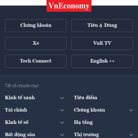
Chứng khoán
Tiêu & Dùng
Xe
VnE TV
Tech Connect
English ++
Tất cả chuyên mục
Kinh tế xanh
Tiêu điểm
Chuyển động xanh
Tài chính
Chứng khoán
Pháp lý
Ngân hàng
Doanh nghiệp niêm yết
Kinh tế số
Hạ tầng
Thương hiệu xanh
Thị trường vốn
Thị trường
Sản phẩm - Thị trường
Bất động sản
Thị trường