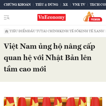
CHỨNG KHOÁN
TIÊU & DÙNG
XE
VNE TV
TECH CO
TIÊU ĐIỂM
ĐẦU TƯ
TÀI CHÍNH
KINH TẾ SỐ
KINH TẾ XANH
Việt Nam ủng hộ nâng cấp
quan hệ với Nhật Bản lên
tầm cao mới