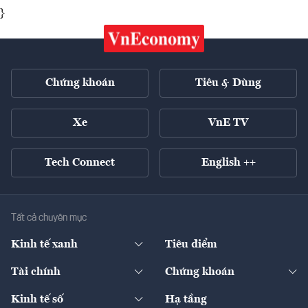
}
Chứng khoán
Tiêu & Dùng
Xe
VnE TV
Tech Connect
English ++
Tất cả chuyên mục
Kinh tế xanh
Tiêu điểm
Chuyển động xanh
Tài chính
Chứng khoán
Pháp lý
Ngân hàng
Doanh nghiệp niêm yết
Kinh tế số
Hạ tầng