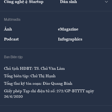
Công nghệ & Startup
Dân sinh
Tư vấn
Nông sản
Doanh nhân
Tư vấn Tiêu & Dùng
Infographics
Hạ tầng
Sức khỏe
Khung pháp lý
Doanh nghiệp
Địa phương
Thị trường
Bảo hiểm
Multimedia
Sự kiện
Nhân lực
Ảnh
eMagazine
Đẹp +
An sinh
Podcast
Infographics
Giải trí
Y tế
Nhà
Ban Biên tập
Ẩm thực
Chủ tịch HĐBT: TS. Chử Văn Lâm
Tổng biên tập: Chử Thị Hạnh
Tổng thư ký tòa soạn: Đào Quang Bính
Giấy phép Tạp chí điện tử số: 272/GP-BTTTT ngày
26/6/2020