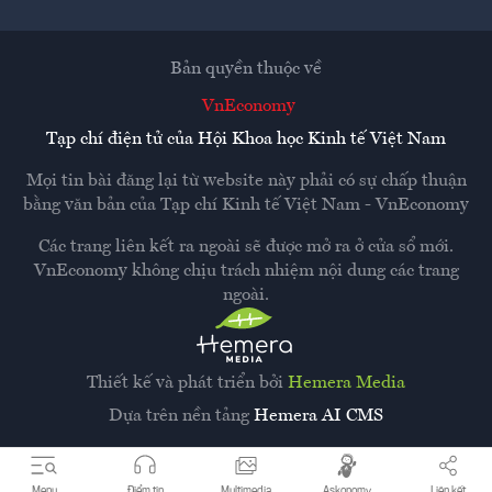
Bản quyền thuộc về
VnEconomy
Tạp chí điện tử của Hội Khoa học Kinh tế Việt Nam
Mọi tin bài đăng lại từ website này phải có sự chấp thuận
bằng văn bản của
Tạp chí Kinh tế Việt Nam - VnEconomy
Các trang liên kết ra ngoài sẽ được mở ra ở cửa sổ mới.
VnEconomy không chịu trách nhiệm nội dung các trang
ngoài.
Thiết kế và phát triển bởi
Hemera Media
Dựa trên nền tảng
Hemera AI CMS
Menu
Điểm tin
Multimedia
Askonomy
Liên kết