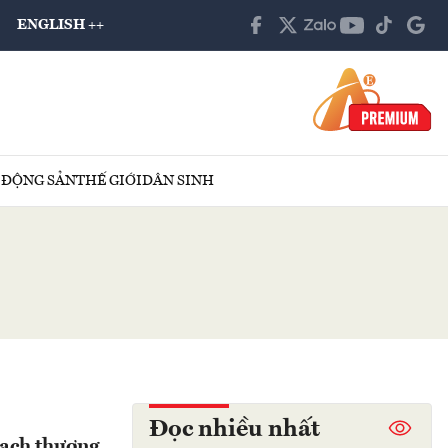
ENGLISH ++
 ĐỘNG SẢN
THẾ GIỚI
DÂN SINH
Đọc nhiều nhất
ạch thương