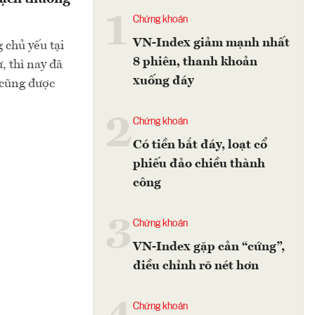
1
Chứng khoán
VN-Index giảm mạnh nhất
 chủ yếu tại
8 phiên, thanh khoản
, thì nay đã
xuống đáy
 cũng được
2
Chứng khoán
Có tiền bắt đáy, loạt cổ
phiếu đảo chiều thành
công
3
Chứng khoán
VN-Index gặp cản “cứng”,
điều chỉnh rõ nét hơn
Chứng khoán