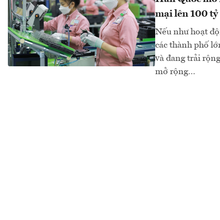
mại lên 100 t
Nếu như hoạt độn
các thành phố lớ
và đang trải rộn
mở rộng…