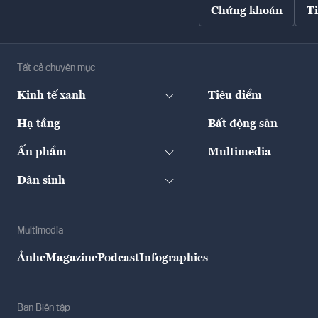
Chứng khoán
T
Tất cả chuyên mục
Kinh tế xanh
Tiêu điểm
Hạ tầng
Bất động sản
Ấn phẩm
Multimedia
Dân sinh
Multimedia
Ảnh
eMagazine
Podcast
Infographics
Ban Biên tập