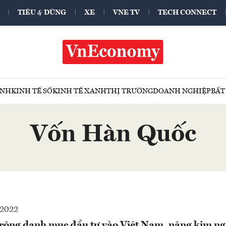
TIÊU & DÙNG
XE
VNE TV
TECH CONNECT
ÍNH
KINH TẾ SỐ
KINH TẾ XANH
THỊ TRƯỜNG
DOANH NGHIỆP
BẤT
Vốn Hàn Quốc
-2022
ộng danh mục đầu tư vào Việt Nam, nâng kim ng