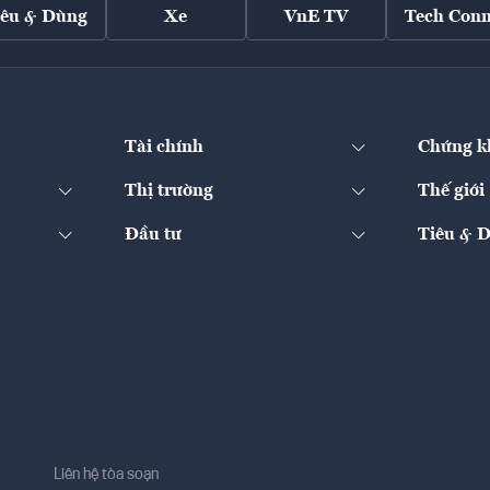
iêu & Dùng
Xe
VnE TV
Tech Conn
Tài chính
Chứng k
Thị trường
Thế giới
Đầu tư
Tiêu & 
Liên hệ tòa soạn