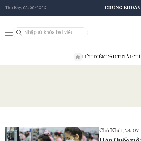
Thứ Bảy, 08/08/2026
CHỨNG KHOÁN
TIÊU ĐIỂM
ĐẦU TƯ
TÀI CH
Chủ Nhật, 24-07
Hàn Quốc mở r