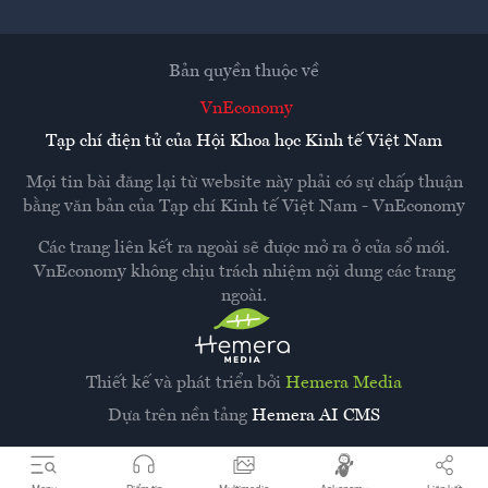
Bản quyền thuộc về
VnEconomy
Tạp chí điện tử của Hội Khoa học Kinh tế Việt Nam
Mọi tin bài đăng lại từ website này phải có sự chấp thuận
bằng văn bản của
Tạp chí Kinh tế Việt Nam - VnEconomy
Các trang liên kết ra ngoài sẽ được mở ra ở cửa sổ mới.
VnEconomy không chịu trách nhiệm nội dung các trang
ngoài.
Thiết kế và phát triển bởi
Hemera Media
Dựa trên nền tảng
Hemera AI CMS