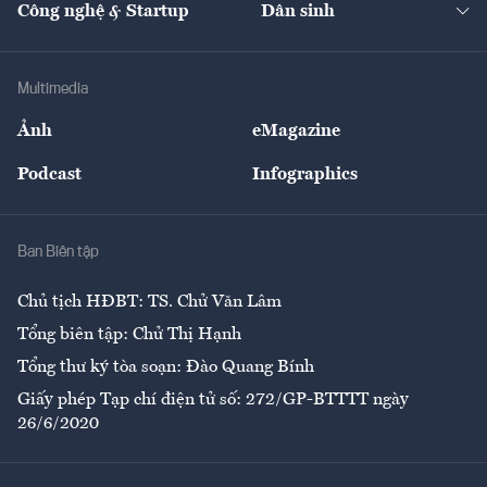
Công nghệ & Startup
Dân sinh
Tư vấn
Nông sản
Doanh nhân
Tư vấn Tiêu & Dùng
Infographics
Hạ tầng
Sức khỏe
Khung pháp lý
Doanh nghiệp
Địa phương
Thị trường
Bảo hiểm
Multimedia
Sự kiện
Nhân lực
Ảnh
eMagazine
Đẹp +
An sinh
Podcast
Infographics
Giải trí
Y tế
Nhà
Ban Biên tập
Ẩm thực
Chủ tịch HĐBT: TS. Chử Văn Lâm
Tổng biên tập: Chử Thị Hạnh
Tổng thư ký tòa soạn: Đào Quang Bính
Giấy phép Tạp chí điện tử số: 272/GP-BTTTT ngày
26/6/2020