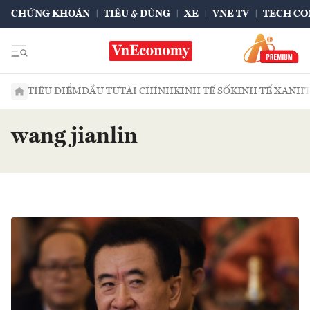
CHỨNG KHOÁN
TIÊU & DÙNG
XE
VNE TV
TECH CO
TIÊU ĐIỂM
ĐẦU TƯ
TÀI CHÍNH
KINH TẾ SỐ
KINH TẾ XANH
wang jianlin